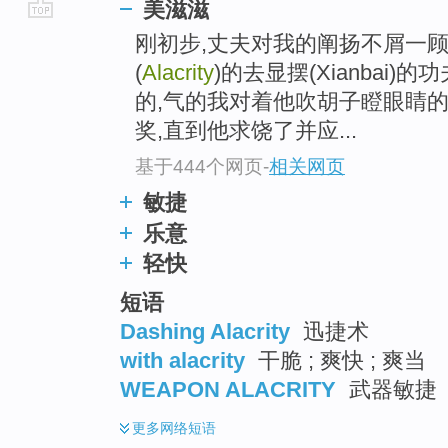
美滋滋
go
刚初步,丈夫对我的阐扬不屑一顾,
top
(
Alacrity
)的去显摆(Xianbai
的,气的我对着他吹胡子瞪眼睛的
奖,直到他求饶了并应...
基于444个网页
-
相关网页
敏捷
乐意
轻快
短语
Dashing Alacrity
迅捷术
with alacrity
干脆 ; 爽快 ; 爽当
WEAPON ALACRITY
武器敏捷
更多
网络短语