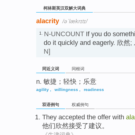
柯林斯英汉双解大词典
alacrity
/əˈlækrɪtɪ/
N-UNCOUNT
If you do somet
1.
do it quickly and eagerly. 欣
N]
同近义词
同根词
n. 敏捷；轻快；乐意
agility
,
willingness
,
readiness
双语例句
权威例句
They
accepted
the offer
with
ala
他们
欣然接受
了
建议。
《牛津词典》