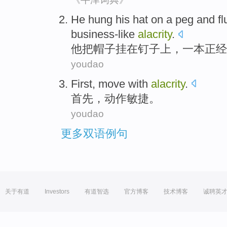
He
hung
his hat
on
a peg
and fl
business-like
alacrity
.
他
把
帽子
挂
在
钉子
上，
一本正经
youdao
First
,
move
with
alacrity
.
首先
，
动作
敏捷
。
youdao
更多双语例句
关于有道
Investors
有道智选
官方博客
技术博客
诚聘英