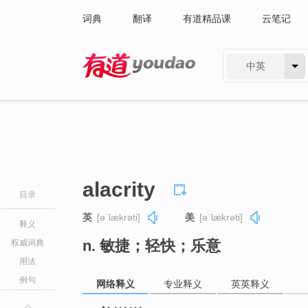
词典
翻译
有道精品课
云笔记
中英
有道 - 网易旗下搜索
alacrity
目录
英
[əˈlækrəti]
美
[əˈlækrəti]
释义
n. 敏捷；轻快；乐意
权威词典
用法
例句
网络释义
专业释义
英英释义