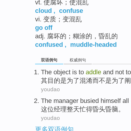
vt. 使腐坏；使混乱
cloud
,
confuse
vi. 变质；变混乱
go off
adj. 腐坏的；糊涂的，昏乱的
confused
,
muddle-headed
双语例句
权威例句
The
object
is
to
addle
and
not
t
其
目的
是
为了
混淆
而
不是
为了阐
youdao
The manager
busied himself all
这位
经理
整天
忙
得昏头昏脑
。
youdao
更多双语例句