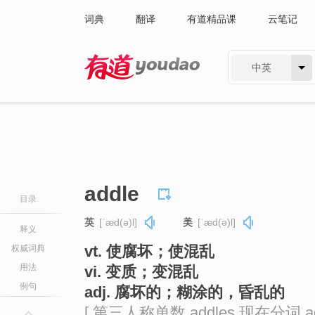
词典
翻译
有道精品课
云笔记
中英
有道 - 网易旗下搜索
addle
目录
英
[ˈæd(ə)l]
美
[ˈæd(ə)l]
释义
vt. 使腐坏；使混乱
权威词典
用法
vi. 变质；变混乱
例句
adj. 腐坏的；糊涂的，昏乱的
[ 第三人称单数 addles 现在分词 ad