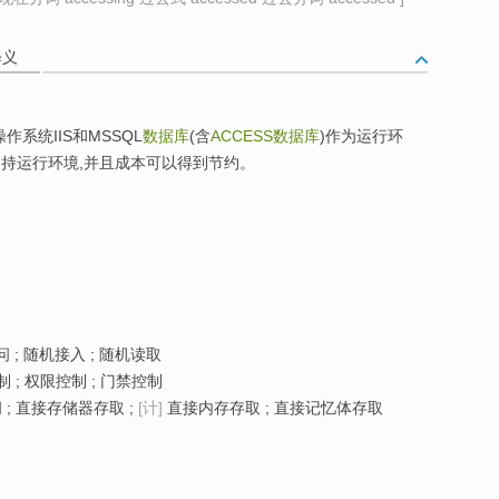
释义
作系统IIS和MSSQL
数据库
(含
ACCESS
数据库
)作为运行环
支持运行环境,并且成本可以得到节约。
 ; 随机接入 ; 随机读取
 ; 权限控制 ; 门禁控制
; 直接存储器存取 ;
[计]
直接内存存取 ; 直接记忆体存取