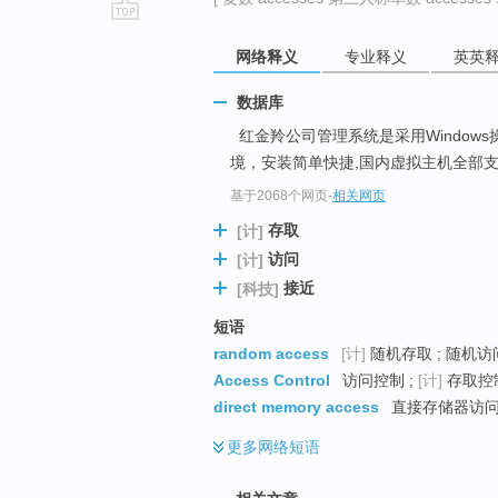
go
网络释义
专业释义
英英
top
数据库
红金羚公司管理系统是采用Windows操
境，安装简单快捷,国内虚拟主机全部
基于2068个网页
-
相关网页
存取
[计]
访问
[计]
接近
[科技]
短语
random access
[计]
随机存取 ; 随机访问
Access Control
访问控制 ;
[计]
存取控制
direct memory access
直接存储器访问 
更多
网络短语