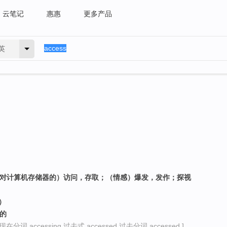
云笔记
惠惠
更多产品
英
（对计算机存储器的）访问，存取；（情感）爆发，发作；探视
）
开的
现在分词 accessing 过去式 accessed 过去分词 accessed ]