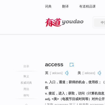
词典
翻译
有道精品课
中
有道 - 网易旗下搜索
access
目录
英
[ˈækses]
美
[ˈækses]
释义
n. 入口，通道；获得的机会，使用权；
权威词典
权
用法
v. 接近，进入；获取，访问（计算机信息
例句
adj. <美>（电视节目或时间等）对外公
[ 复数 accesses 第三人称单数 accesses 