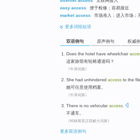
internet access
互联网接入
easy access
便于检修；容易接近
market access
市场准入；进入市场；
更多
词组短语
双语例句
原声例句
权威
Does the hotel
have
wheelchair
acce
这家
旅馆
有
轮椅
通道吗？
《牛津词典》
She
had unhindered
access
to
the fil
她
可
任意
使用
档案
。
《牛津词典》
There
is no
vehicular
access
.
不
通车
。
《柯林斯英汉双解大词典》
更多双语例句