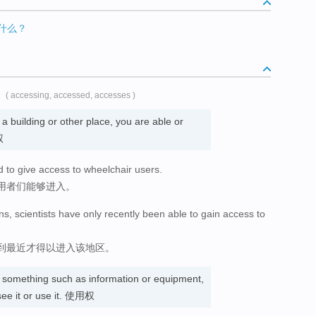
是什么？
( accessing, accessed, accesses )
a building or other place, you are able or
权
d to give access to wheelchair users.
用者们能够进入。
ons, scientists have only recently been able to gain access to
到最近才得以进入该地区。
something such as information or equipment,
 see it or use it. 使用权