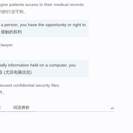
 give patients access to their medical records.
利的行业守则。
a person, you have the opportunity or right to
机会; 接触的权利
 lawyer.
ally information held on a computer, you
it. 获取 (尤其电脑信息)
sused confidential security files.
件。
词
词语辨析