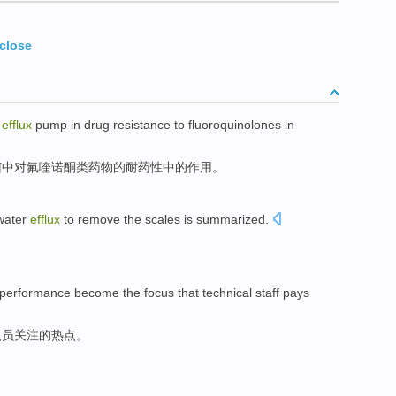
close
f
efflux
pump
in
drug
resistance
to
fluoroquinolones
in
菌
中
对
氟喹诺酮类
药物
的
耐药性
中的作用。
water
efflux
to remove the scales is
summarized
.
performance
become
the
focus
that
technical
staff
pays
人员
关注
的
热点
。