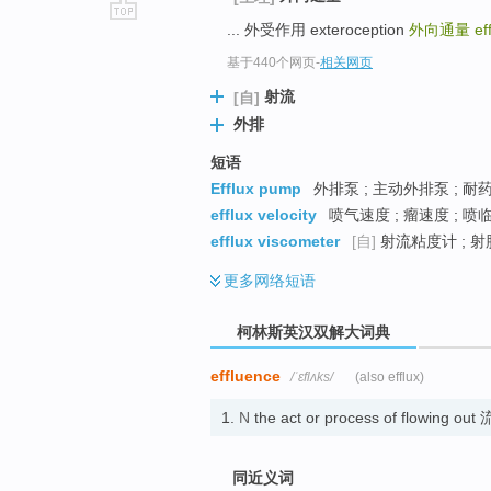
... 外受作用 exteroception
外向通量
ef
go
top
基于440个网页
-
相关网页
射流
[自]
外排
短语
Efflux pump
外排泵 ; 主动外排泵 ; 耐药
efflux velocity
喷气速度 ; 瘤速度 ; 喷
efflux viscometer
[自]
射流粘度计 ; 射
更多
网络短语
柯林斯英汉双解大词典
effluence
/ˈɛflʌks/
(also efflux)
1.
N
the act or process of flowing out
同近义词