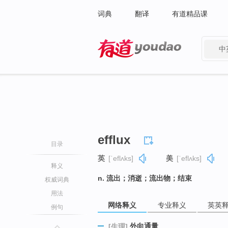
词典
翻译
有道精品课
中
有道 - 网易旗下搜索
efflux
目录
英
[ˈeflʌks]
美
[ˈeflʌks]
释义
n. 流出；消逝；流出物；结束
权威词典
用法
网络释义
专业释义
英英
例句
外向通量
[生理]