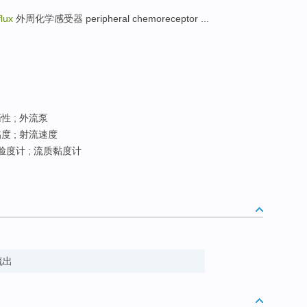
flux
外周化学感受器 peripheral chemoreceptor ...
性 ; 外流泵
临度 ; 射流速度
脸度计 ; 流质黏度计
 流出