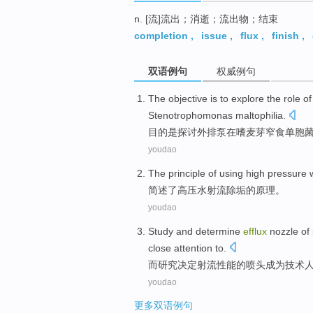
n. [流]流出；消逝；流出物；结束
completion
,
issue
,
flux
,
finish
,
双语例句
权威例句
The objective
is
to explore
the role o
Stenotrophomonas
maltophilia
.
目的
是
探讨
外排
泵
在
嗜
麦芽窄食单胞
youdao
The
principle
of
using
high pressure
简述
了
高压
水
射流除垢
的
原理
。
youdao
Study
and
determine
efflux
nozzle
of
close attention
to.
而
研究
决定
射流
性能
的
喷头
成为
技术
youdao
更多双语例句