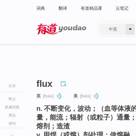
词典
翻译
有道精品课
云笔记
中英
有道 - 网易旗下搜索
flux
目录
英
[flʌks]
美
[flʌks]
释义
n. 不断变化，波动；（血等体
权威词典
用法
量，能流；辐射（或粒子）通量
例句
熔剂；造渣
v. 用焊（或熔）剂处理；使熔融