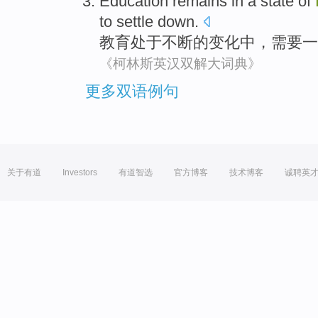
Education
remains in a state
of
to settle
down
.
教育
处于
不断
的
变化
中，
需要
一
《柯林斯英汉双解大词典》
更多双语例句
关于有道
Investors
有道智选
官方博客
技术博客
诚聘英