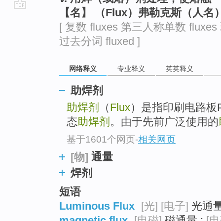
【名】 （Flux）弗勒克斯（人名
go
[ 复数 fluxes 第三人称单数 fluxes
top
过去分词 fluxed ]
网络释义
专业释义
英英释义
助焊剂
助焊剂
（
Flux
）是指印刷电路板
态
助焊剂
。由于先前广泛使用的
基于1601个网页
-
相关网页
通量
[物]
焊剂
短语
Luminous Flux
[光]
[电子]
光通量 
magnetic flux
[电磁]
磁通量 ;
[电