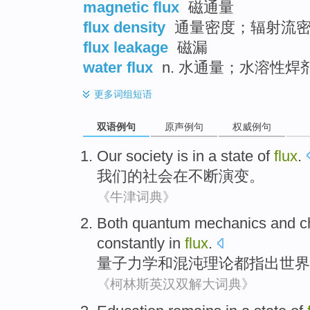
magnetic flux
磁通量
flux density
通量密度；辐射流密
flux leakage
磁漏
water flux
n. 水通量；水溶性焊
更多
词组短语
双语例句
原声例句
权威例句
Our
society
is
in
a state
of
flux
.
我们
的
社会
在
不断演变
。
《牛津词典》
Both quantum
mechanics
and
c
constantly
in
flux
.
量子
力学
和
混沌
理论
都
指出
世界
《柯林斯英汉双解大词典》