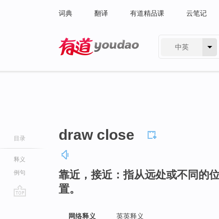
词典
翻译
有道精品课
云笔记
中英
有道 - 网易旗下搜索
draw close
目录
释义
靠近，接近：指从远处或不同的位
例句
置。
go
top
网络释义
英英释义