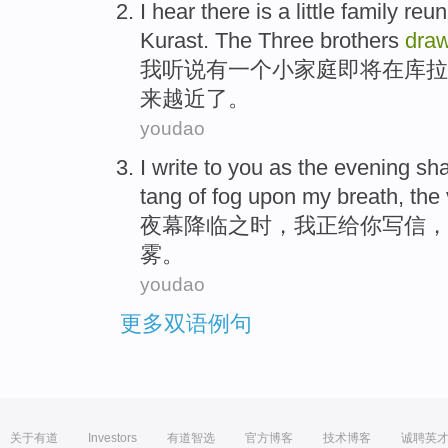
I
hear
there is
a
little family
reun
Kurast
.
The
Three
brothers
dra
我
听说
有
一个
小家庭
即将
在
库拉
来越
近
了。
youdao
I
write
to
you
as the evening s
tang
of
fog
upon my
breath
, the
夜幕
降临之时，
我
正
给
你
写信
，
雾
。
youdao
更多双语例句
关于有道
Investors
有道智选
官方博客
技术博客
诚聘英