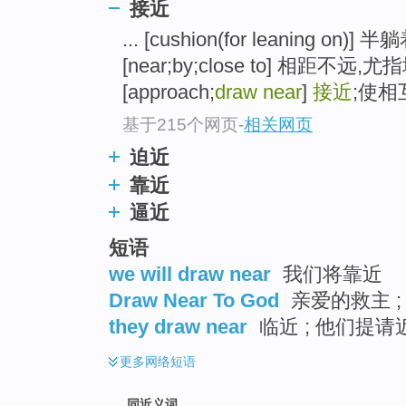
接近
top
... [cushion(for leanin
[near;by;close to] 相距
[approach;
draw near
]
接近
;使相
基于215个网页
-
相关网页
迫近
靠近
逼近
短语
we will draw near
我们将靠近
Draw Near To God
亲爱的救主 ;
they draw near
临近 ; 他们提请
更多
网络短语
同近义词