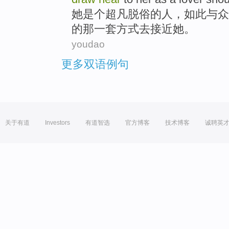
她
是个
超凡
脱俗
的人，
如此
与众
的那
一
套方式
去
接近
她
。
youdao
更多双语例句
关于有道
Investors
有道智选
官方博客
技术博客
诚聘英