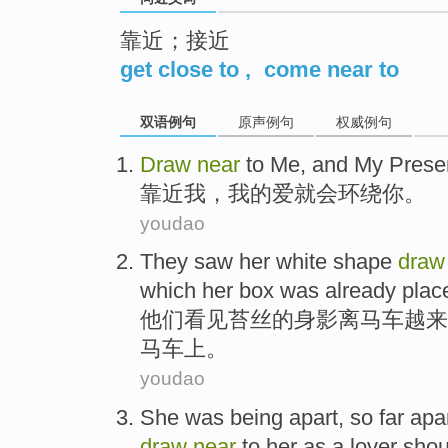
靠近；接近
get close to
,
come near to
双语例句
原声例句
权威例句
Draw
near
to
Me
, and
My
Prese
靠近
我
，
我
的
爱
就会
环绕
你
。
youdao
They
saw
her
white
shape
draw
which
her
box
was
already
plac
他们
看见
苔丝的
身影
离
马车
越来
马车上。
youdao
She
was
being
apart
,
so
far
apa
draw
near
to
her
as
a
lover
shou