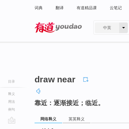
词典
翻译
有道精品课
云笔记
中英
有道 - 网易旗下搜索
draw near
目录
释义
靠近：逐渐接近；临近。
用法
例句
网络释义
英英释义
go