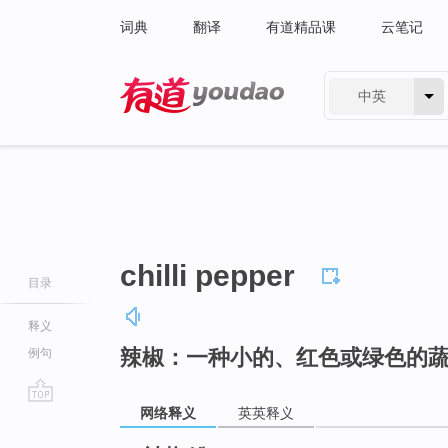
词典
翻译
有道精品课
云笔记
中英
有道 - 网易旗下搜索
chilli pepper
目录
释义
辣椒：一种小的、红色或绿色的
例句
网络释义
英英释义
go
top