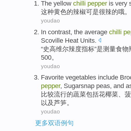
The
yellow
chilli
pepper
is
very
这种
黄色
的
辣椒
可是
很
辣的哦
。
youdao
In contrast, the
average
chilli
pe
Scoville
Heat Units.
“史高维尔
辣度
指标”是测量食物
500。
youdao
Favorite
vegetables
include
Bro
pepper
,
Sugarsnap
peas,
and
a
比较流行
的
蔬菜
包括
花椰菜
、
菠
以及
芦笋。
youdao
更多双语例句