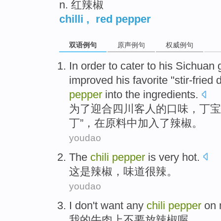
n. 红辣椒
chilli
,
red pepper
双语例句
原声例句
权威例句
In order to
cater to his
Sichuan
improved
his
favorite
"
stir-fried
pepper
into
the
ingredients
.
为了
迎合
四川
客人
的
口味
，
丁宝
丁
”，
在
原料中加入了
辣椒
。
youdao
The
chili
pepper
is very
hot
.
这
是
辣椒
，味道
很
辣
。
youdao
I
don't
want any
chili
pepper
on
我
的
牛肉
上
不要
放
辣椒
喔。