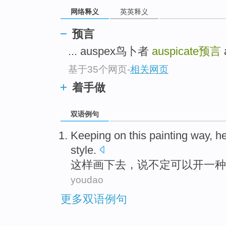
网络释义
英英释义
预言
... auspex鸟卜者
auspicate
预言
基于35个网页
-
相关网页
着手做
双语例句
Keeping on
this
painting
way,
h
style
.
这样
画
下去，
说不定
可以开
一种
youdao
更多双语例句