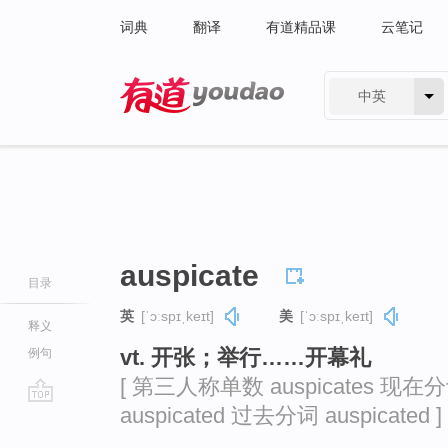
词典
翻译
有道精品课
云笔记
中英
有道 - 网易旗下搜索
auspicate
目录
英
[ˈɔːspɪˌkeɪt]
美
[ˈɔːspɪˌkeɪt]
释义
vt. 开张；举行……开幕礼
例句
[ 第三人称单数 auspicates 现在分词
auspicated 过去分词 auspicated ]
go
top