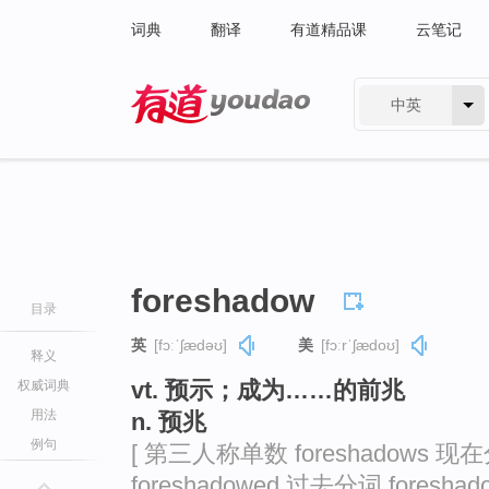
词典
翻译
有道精品课
云笔记
中英
有道 - 网易旗下搜索
foreshadow
目录
英
[fɔːˈʃædəʊ]
美
[fɔːrˈʃædoʊ]
释义
vt. 预示；成为……的前兆
权威词典
用法
n. 预兆
例句
[ 第三人称单数 foreshadows 现在分
foreshadowed 过去分词 foreshado