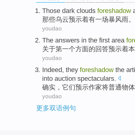
Those
dark clouds
foreshadow
那些
乌云
预示着
有一
场暴风雨
。
youdao
The
answers
in
the first
area
fo
关于
第一
个
方面
的
回答
预示着本
youdao
Indeed
,
they
foreshadow
the art
into
auction
spectaculars
.
确实
，
它们
预示作家
将普通
物体
youdao
更多双语例句