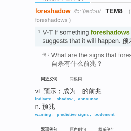
foreshadow
TEM8
/fɔːˈʃædəʊ/
foreshadows )
V-T
If something
foreshadows
1.
suggests that it will happen. 
What are the signs that for
例：
自杀有什么前兆？
同近义词
同根词
vt. 预示；成为…的前兆
indicate
,
shadow
,
announce
n. 预兆
warning
,
predictive signs
,
bodement
双语例句
原声例句
权威例句