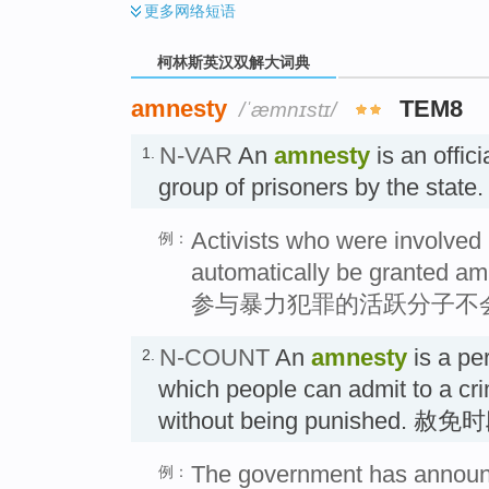
更多
网络短语
柯林斯英汉双解大词典
amnesty
TEM8
/ˈæmnɪstɪ/
N-VAR
An
amnesty
is an offic
1.
group of prisoners by the stat
Activists who were involved i
例：
automatically be granted am
参与暴力犯罪的活跃分子不
N-COUNT
An
amnesty
is a per
2.
which people can admit to a cr
without being punished. 赦免
The government has announ
例：