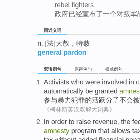
rebel fighters.
政府已经宣布了一个对叛军
同近义词
n. [法]大赦，特赦
general pardon
双语例句
原声例句
权威例句
Activists
who
were
involved in
c
automatically
be
granted
amnes
参与
暴力
犯罪
的
活跃分子
不会
被
《柯林斯英汉双解大词典》
In order to
raise
revenue
,
the fe
amnesty
program
that
allows
ta
tax
without
added
financial
pena