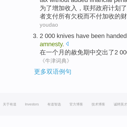
为了
增加
收入
，
联邦
政府
计划
了
者
支付
所有
欠税
而不
付加收的
财
youdao
2
000
knives
have been
handed
amnesty
.
在
一个月
的赦免期中
交出了
2
00
《牛津词典》
更多双语例句
关于有道
Investors
有道智选
官方博客
技术博客
诚聘英