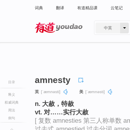
词典
翻译
有道精品课
云笔记
中英
有道 - 网易旗下搜索
amnesty
目录
英
[ˈæmnəsti]
美
[ˈæmnəsti]
释义
n. 大赦，特赦
权威词典
用法
vt. 对……实行大赦
例句
[ 复数 amnesties 第三人称单数 amn
过去式 amnestied 过去分词 amnest