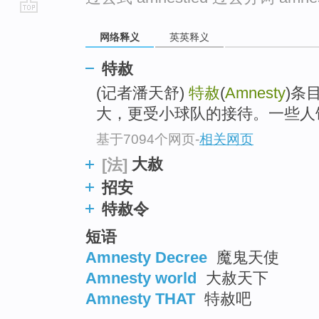
go
网络释义
英英释义
top
特赦
(记者潘天舒)
特赦
(
Amnesty
)条
大，更受小球队的接待。一些人
基于7094个网页
-
相关网页
大赦
[法]
招安
特赦令
短语
Amnesty Decree
魔鬼天使
Amnesty world
大赦天下
Amnesty THAT
特赦吧