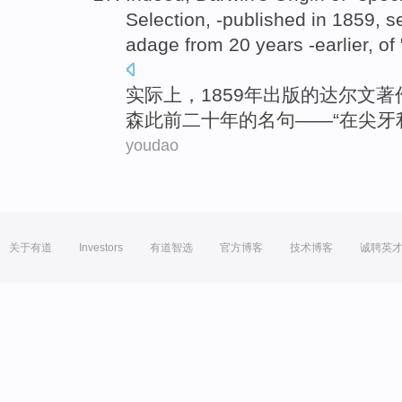
Selection, -published in 1859,
s
adage from
20
years
-earlier
, of 
实际上
，1859年出版
的
达尔文
著
森此前
二十
年
的
名句
——“
在
尖
牙
youdao
关于有道
Investors
有道智选
官方博客
技术博客
诚聘英