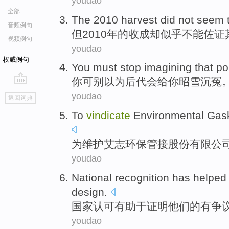
youdao
全部
The
2010
harvest
did not
seem 
音频例句
但
2010年的
收成
却
似乎
不能佐证
视频例句
youdao
权威例句
You
must stop
imagining that
po
你
可
别
以为
后代
会
给你
昭雪
沉冤
go
youdao
返回词典
top
To
vindicate
Environmental
Gas
为
维护
艾志环保
管接
股份
有限公
youdao
National
recognition has
helped 
design
.
国家
认可
有助于
证明
他们的
有争
youdao