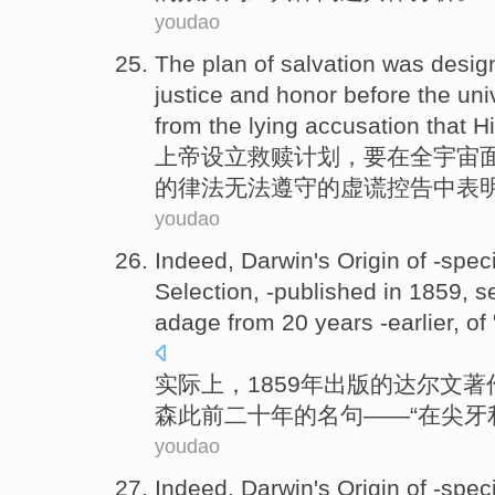
youdao
The
plan
of
salvation was
desig
justice
and
honor
before the
uni
from
the
lying
accusation
that H
上帝
设立
救赎
计划
，要
在
全
宇宙
的
律法
无法
遵守
的
虚谎
控告
中
表
youdao
Indeed
,
Darwin
's
Origin
of
-spec
Selection, -published in 1859,
s
adage from
20
years
-earlier
, of 
实际上
，1859年出版
的
达尔文
著
森此前
二十
年
的
名句
——“
在
尖
牙
youdao
Indeed
,
Darwin
's
Origin
of
-spec