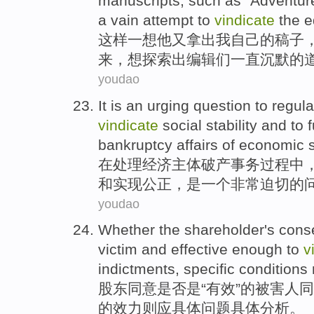
manuscripts
,
such as
"
Adventur
a
vain
attempt to
vindicate
the
e
这样
一
想
他
又
拿出
我
自己
的
稿子
来
，想探索出
编辑们
一直
沉默
的
youdao
It
is
an
urging
question
to
regula
vindicate
social
stability
and
to f
bankruptcy
affairs
of
economic
在
处理
经济
主体
破产
事务
过程
中
和
实现
公正
，
是
一个
非常迫切
的
youdao
Whether
the
shareholder
's
cons
victim
and
effective enough to
v
indictments,
specific
conditions 
股东
同意
是否是
“
有效
”
的
被害人
同
的效力则应
具体
问题
具体
分析
。