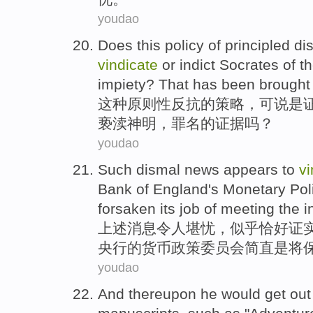
youdao
Does this
policy
of
principled
di
vindicate
or
indict
Socrates
of t
impiety
? That has been brought
这种
原则性
反抗
的
策略
，可说是
亵渎
神明，罪名的证据吗？
youdao
Such
dismal
news
appears to
vi
Bank
of
England
's
Monetary
Pol
forsaken
its job of meeting the
i
上述
消息
令人堪忧
，
似乎
恰好
证
央行的
货币
政策
委员会
简直是将
youdao
And thereupon
he
would
get
out