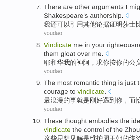
There are
other
arguments
I
mig
Shakespeare's
authorship
.
我
还
可以
引用
其他
论据
证明
莎士
youdao
Vindicate
me
in
your
righteousn
them
gloat over
me.
耶和华
我
的
神
阿
，求
你
按
你的公
youdao
The most
romantic
thing
is
just 
courage to
vindicate
.
最
浪漫
的事
就是
刚好
遇到
你
，
而
youdao
These
thought
embodies
the
id
vindicate
the control of the
Zhou
这些
思想
见解
是
维护
周
王朝
的
统