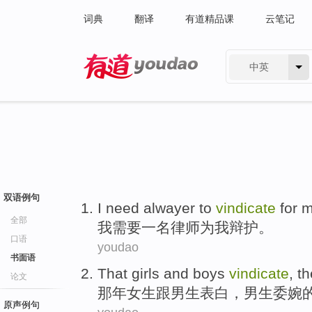
词典
翻译
有道精品课
云笔记
中英
有道 - 网易旗下搜索
双语例句
I
need
alwayer
to
vindicate
for
m
全部
我
需要
一名律师
为
我
辩护
。
口语
youdao
书面语
That
girls
and
boys
vindicate
, t
论文
那年
女生
跟
男生
表白
，男生委婉
原声例句