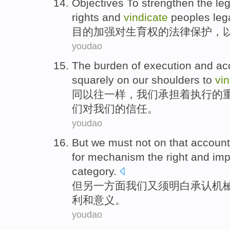
Objectives To
strengthen
the
leg
rights
and
vindicate
peoples
leg
目的
加强
对
生育
权
的
法律
保护
，
youdao
The
burden
of
execution
and
ac
squarely on
our
shoulders to
vin
同以往
一样
，
我们
承担着
执行
的
们
对
我们
的信任。
youdao
But
we
must
not on that account
for mechanism the
right
and
imp
category
.
但
另一方面
我们
又
须
明白承认机
利
和
意义
。
youdao