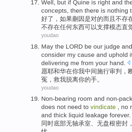
Well
,
but if
Quine
is
right
and
th
concepts
,
then
there is
nothing
好了
，
如果
蒯因
是
对
的
而且
不
存
不存在
任何东西
可以
支撑
模态
直
youdao
May
the LORD
be
our
judge
an
consider
my
cause
and
uphold i
delivering
me
from
your
hand
.
愿
耶和华
在
你
我
中间施行审判
，
冤
，
救
我
脱离
你的
手
。
youdao
Non-bearing
room
and
non-pack
does not
need
to
vindicate
,
no
n
and
thick
liquid
leakage
forever
.
同时
底部
无
轴承
室
、无
盘根
密封
忧
。