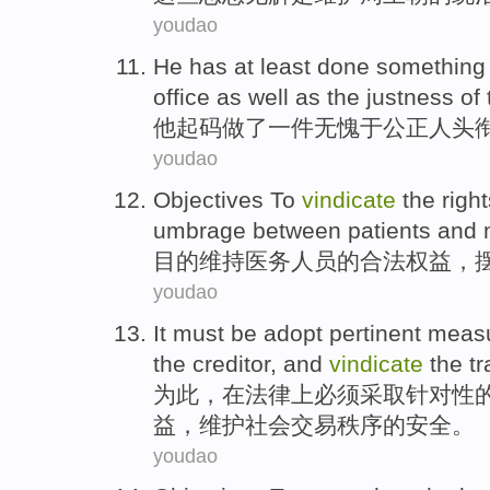
youdao
He
has at least
done
something
office as well as the
justness
of 
他
起码
做了
一件
无愧于
公正
人
头
youdao
Objectives
To
vindicate
the
righ
umbrage
between patients and
目的
维持
医务
人员
的
合法权益
，
youdao
It
must be
adopt
pertinent
meas
the
creditor
, and
vindicate
the
t
为此，在
法律
上
必须
采取
针对性
益
，
维护
社会
交易
秩序
的
安全。
youdao