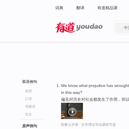
词典
翻译
有道精品课
中
有道 - 网易旗下搜索
双语例句
We know what prejudice has wrought h
全部
in this way?
口语
偏见对历史对社会都发生了作用，所
书面语
论文
耶鲁公开课 - 文学理论导论课程节选
原声例句