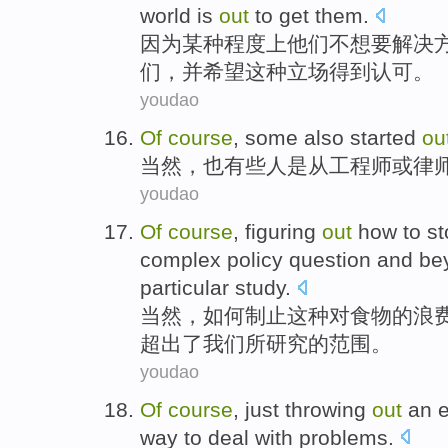
world
is
out
to
get
them.
因为
某种
程度
上
他们
不想
要
解决
们
，
并
希望
这种
立场
得到
认可
。
youdao
Of
course
,
some
also
started
ou
当然
，
也
有些人
是从
工程师
或
律
youdao
Of
course
, figuring
out
how to
st
complex
policy
question
and
be
particular
study
.
当然
，
如何
制止
这种
对
食物
的
浪
超出了
我们
所
研究
的
范围
。
youdao
Of
course
,
just
throwing
out
an e
way
to
deal with
problems
.