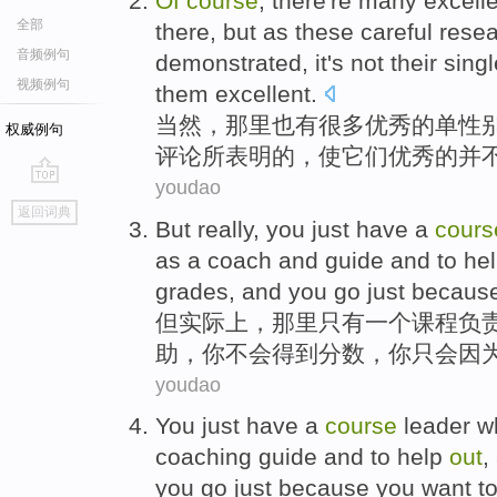
Of
course
,
there
're
many
excell
全部
there,
but
as
these
careful
rese
音频例句
demonstrated
, it
's not
their
sing
视频例句
them
excellent
.
当然
，
那里也
有
很多
优秀
的
单
性
权威例句
评论
所
表明的，
使
它们
优秀的并
youdao
go
返回词典
top
But
really
,
you
just
have
a
cours
as a
coach
and
guide
and
to
he
grades
, and you
go
just
becaus
但
实际上
，
那里
只有
一个
课程
负
助
，你
不会
得到
分数
，你
只
会
因
youdao
You
just
have
a
course
leader
w
coaching guide and to
help
out
,
you
go
just
because
you
want t