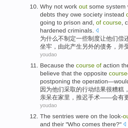
Why
not
work
out
some
system
debts
they
owe
society
instead
going to
prison
and,
of
course
, 
hardened
criminals
.
为什么
不
制定
一些
制度
让
他们
偿
坐牢
，
由此
产生
另外
的
债务
，并
youdao
Because
the
course
of
action
th
believe that
the
opposite
course
postponing
the operation
—
woul
因为
他们
采取
的
行动
结果
很糟糕
亲
呆
在
家里，
推迟
手术
——
会
有
youdao
The sentries
were
on
the
look-
o
and their "
Who
comes
there?"