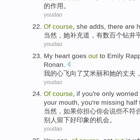
的作用。
youdao
Of
course
,
she
adds
,
there
are
当然
，
她
补充道
，
有
数百
个
钻井
youdao
My
heart
goes
out
to
Emily Rap
Ronan
.
我
的
心
飞向了
艾米
丽
和
她
的
丈夫
youdao
Of
course
,
if
you
're only
worried
your
mouth
,
you
're missing
half
当然
，
如果
你
担心
你会说些
不
符
别人留下好
印象
的
机会。
youdao