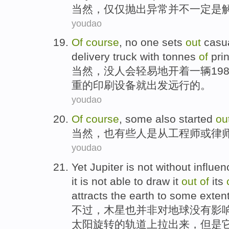
当然
，
仅仅
抛出
异常
并不
一定是
youdao
Of
course
,
no
one
sets
out
casua
delivery truck with
tonnes
of
pri
当然
，
没
人
会
轻易
地开着
一
辆19
重的
印刷
设备就出发远行的。
youdao
Of
course
,
some
also
started
ou
当然
，
也
有些人
是从
工程师
或
律
youdao
Yet
Jupiter
is
not
without
influen
it
is
not
able to
draw
it
out
of
its
attracts the
earth
to some extent
不过
，
木星
也并非
对
地球
没有
影
太阳
旋转
的
轨道上
拉
出来，
但是