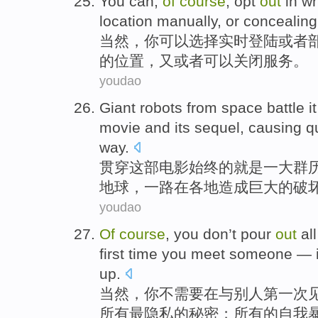
You
can
,
of
course
,
opt
out
in w
location
manually
, or
concealing
当然
，
你
可以
选择
实时登陆
或者
的
位置
，又或者可以
关闭
服务。
youdao
Giant
robots
from
space
battle
i
movie
and its
sequel
,
causing
qu
way.
贯穿
这部
电影始终
的
就是一大群
地球，一路在
各地造成
巨大的破
youdao
Of
course
,
you
don’t
pour
out
all
first
time
you
meet
someone
— i
up.
当然
，
你
不需要在与
别人
第一
次
所有
最
隐私
的
秘密；所有的自我