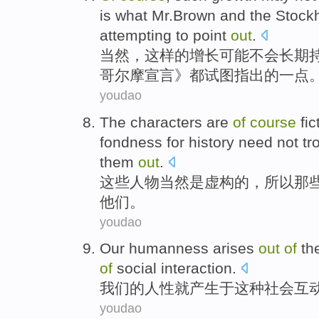
is
what Mr.Brown
and
the
Stock
attempting to
point
out
.
当然
，
这样
的
增长
可能
不会
长期
哥尔摩
宣言》
都
试图
指出
的
一点
youdao
The
characters
are
of
course
fic
fondness
for
history
need not
tr
them
out
.
这些
人物
当然
是
虚构
的，
所以
那
他们
。
youdao
Our
humanness
arises
out
of
th
of
social
interaction
.
我们
的
人性
就
产生
于
这种
社会
互
youdao