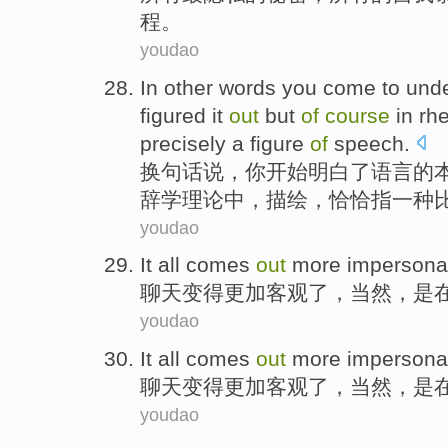
程。
youdao
In
other words
you
come to
und
figured it
out
but
of
course
in
rhe
precisely
a
figure
of
speech
.
换
句
话说，
你
开始
明白
了
语言
的
辞学
理论
中，
描绘
，
恰恰
指
一种
youdao
It all comes
out
more
impersona
聊天变得
更加
客观
了，
当然
，是
youdao
It all comes
out
more
impersona
聊天变得
更加
客观
了，
当然
，是
youdao