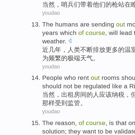
当然
，
哨兵
们带着
他们的
枪
站
在
youdao
The
humans
are sending
out
mo
years which
of
course
,
will
lead 
weather
.
近几年
，
人类
不断
排放
更多
的
温
为
频繁
的
极端
天气
。
youdao
People who
rent
out
rooms
shou
should
not
be regulated
like
a R
当然
，
出租
房间
的
人
应该
纳税
，
那样
受到
监管。
youdao
The reason
,
of
course
,
is
that
o
solution
; they want to be
validat