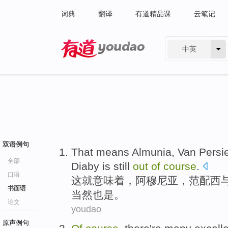
词典
翻译
有道精品课
云笔记
中英
有道 - 网易旗下搜索
双语例句
That
means
Almunia
,
Van Persi
全部
Diaby
is
still
out
of
course
.
口语
这
就意味着
，
阿穆尼亚
，
范
配西
书面语
当然也是。
论文
youdao
原声例句