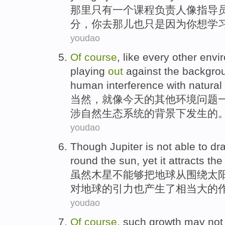
那里
只有
一个
课程
负责人
像
指导
分，你
去
那儿也
只是
因为
你
想
学
youdao
Of
course
,
like
every
other
envi
playing
out
against
the
backgro
human
interference with
natural
当然
，就
像
今天
的
其他
环境
问题
涉
自然
生态
系统
的
背景下
发生的
youdao
Though
Jupiter
is not
able to
dr
round
the sun
,
yet
it
attracts
the
虽然
木星
不
能够
把
地球
从
围绕
太
对
地球的
引力
也产生了
相当
大的
youdao
Of
course
,
such
growth
may
not