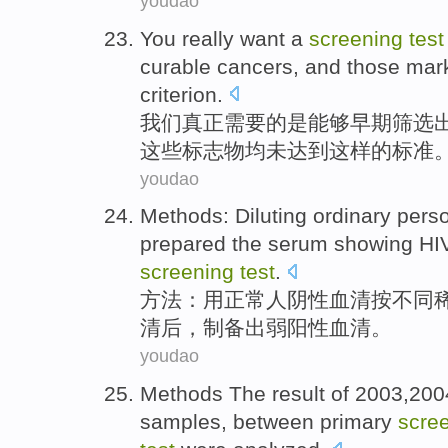
youdao
You
really
want
a
screening
test
curable
cancers
,
and
those
mark
criterion
.
我们
真正
需要
的
是
能够
早期筛选
这些
标志物
均
未
达到
这样的
标准
youdao
Methods
:
Diluting
ordinary pers
prepared
the
serum
showing HI
screening
test
.
方法
：用正常人阴性
血清
按
不同
清后，
制备
出
弱
阳性血清。
youdao
Methods
The result
of
2003,20
samples
,
between primary
scre