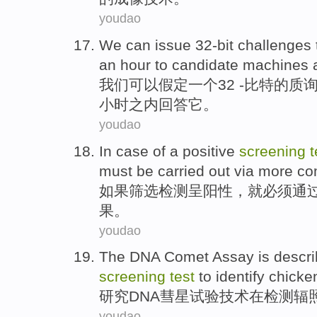
youdao
We
can
issue 32-bit challenges
an
hour
to
candidate
machines
我们
可以
假定
一
个32 -比特的
质
小时
之内
回答它
。
youdao
In
case
of a
positive
screening
t
must be
carried out
via
more
co
如果
筛选
检测
呈阳性
，就
必须
通
果
。
youdao
The DNA
Comet
Assay
is descr
screening
test
to identify
chicke
研究
DNA
彗星
试验
技术
在
检测辐
youdao