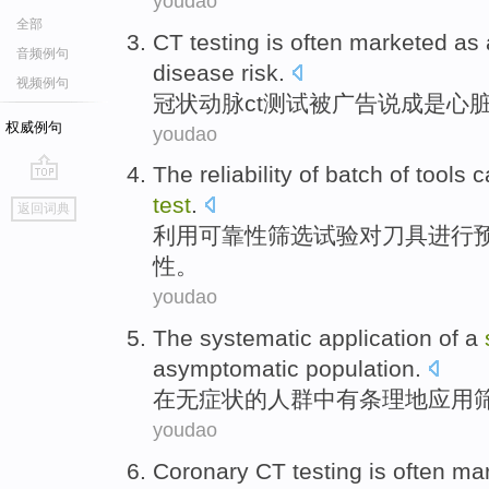
youdao
全部
CT
testing
is often marketed
as 
音频例句
disease
risk
.
视频例句
冠状
动脉ct
测试
被广告说
成
是
心
权威例句
youdao
The reliability
of batch
of
tools
c
go
test
.
返回词典
top
利用
可靠性
筛选
试验
对
刀具
进行
性。
youdao
The
systematic
application
of a
asymptomatic
population
.
在
无
症状的人群中
有条理地
应用
youdao
Coronary
CT
testing
is often
mar