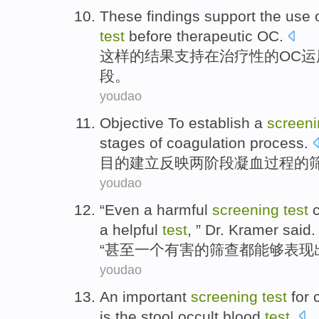
These
findings
support
the
use 
test
before
therapeutic
OC
.
这样
的
结果
支持
在
治疗性
的OC
运
段。
youdao
Objective To
establish a
screen
stages
of
coagulation
process
.
目的
建立
反映
两
阶段
凝血
过程
的
youdao
“
Even
a
harmful
screening
test
a helpful
test
, ”
Dr.
Kramer
said
.
“
甚至
一个
有害
的
筛查
都能够
表现
youdao
An
important
screening
test
for
is
the
stool
occult blood
test
.