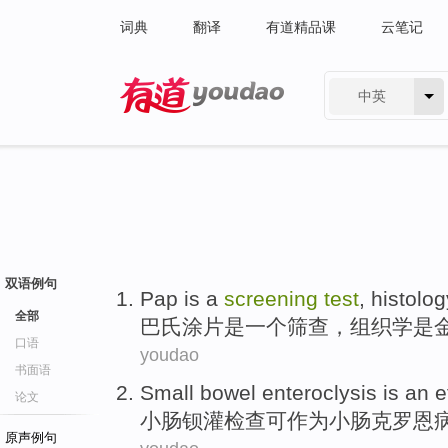
词典
翻译
有道精品课
云笔记
中英
有道 - 网易旗下搜索
双语例句
Pap
is
a
screening
test
,
histolog
全部
巴氏涂片
是
一个
筛查
，
组织学
是
口语
youdao
书面语
Small bowel
enteroclysis
is an
e
论文
小肠
钡
灌检查可作为小肠克罗恩
原声例句