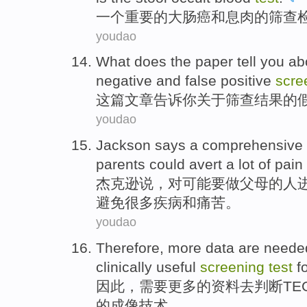
一个
重要
的
大肠癌
和
息肉
的
筛查
youdao
What does
the paper
tell
you
ab
negative
and
false
positive
scre
这
篇文章
告诉
你
关于
筛查
结果
的
youdao
Jackson
says
a
comprehensive
parents
could
avert
a lot
of
pain
杰克逊
说
，
对
可能要做
父母
的
人
避免
很多
疾病和
痛苦
。
youdao
Therefore
,
more
data
are
neede
clinically
useful
screening
test
f
因此
，
需要
更多
的
资料
去
判断
TE
的
成像技术。