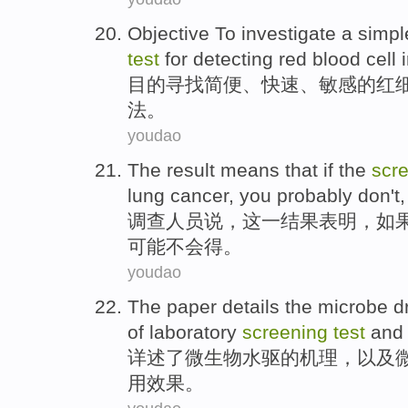
Objective To
investigate a
simpl
test
for
detecting red blood cell
目的
寻找
简便
、
快速
、
敏感
的
红
法。
youdao
The
result
means
that
if
the
scr
lung cancer
, you
probably
don
't
调查
人员说，
这一
结果
表明
，
如
可能
不会
得。
youdao
The paper details
the
microbe
d
of
laboratory
screening
test
and
详述
了
微生物
水
驱
的
机理
，以及
用
效果
。