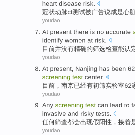
heart disease
risk
.
冠状动脉
ct
测试
被广告说
成
是
心
youdao
At present
there is no
accurate
identify
women
at
risk
.
目前
并
没有
精确
的
筛选
检查
能
认
youdao
At present
,
Nanjing
has been
6
screening
test
center
.
目前
，
南京
已经
有初
筛
实验室
62
youdao
Any
screening
test
can
lead
to
f
invasive
and
risky
tests
.
任何
筛查
都会
出现
假
阳性
，
接着
youdao