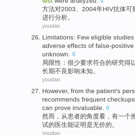
test
were analyzed
.
方法
对
2003、2004年
HIV
抗体
可
进行
分析。
youdao
Limitations
:
Few
eligible
studies
adverse
effects
of
false-positive
unknown
.
局限性
：
很少
要求符合
的
研究
得
长期
不良
影响
未知
。
youdao
However
,
from
the patient
's
pers
recommends
frequent
checkups
can
prove
invaluable
.
然而
，
从
患者
的
角度看
，
有
一
个
试
的
医生
能
证明是
无价的
。
youdao