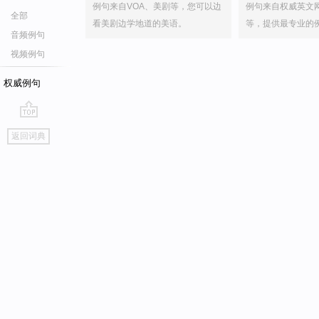
例句来自VOA、美剧等，您可以边
例句来自权威英文
全部
看美剧边学地道的美语。
等，提供最专业的
音频例句
视频例句
权威例句
go
返回词典
top