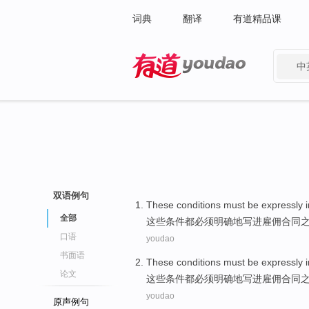
词典
翻译
有道精品课
中
有道 - 网易旗下搜索
双语例句
These
conditions
must be
expressly
i
全部
这些
条件
都
必须
明确
地写
进
雇佣
合同
口语
youdao
书面语
These
conditions
must be
expressly
i
论文
这些
条件
都
必须
明确地
写
进
雇佣
合同
youdao
原声例句