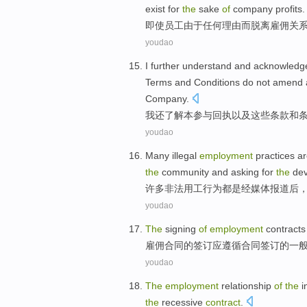
exist
for
the
sake
of
company
profits.
即使
员工
由于
任何
理由
而
脱离
雇佣
关
youdao
I
further
understand
and acknowledg
Terms
and
Conditions
do not
amend
Company
.
我
还
了解
本
参与
回执
以及
这些
条款
和
youdao
Many
illegal
employment
practices
ar
the
community
and
asking for
the
de
许多
非法
用工
行为
都是
经
媒体
报道后
youdao
The
signing
of
employment
contracts
雇佣
合同
的
签订
应
遵循
合同
签订的
一
youdao
The
employment
relationship
of
the
i
the
recessive
contract
.