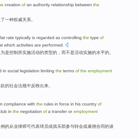
he
creation
of
an
authority
relationship
between
the
造
了
一种
权威
关系
。
flat
rate
typically
is regarded
as
controlling
the
type
of
t which activities are performed.
认为
是
控制
所
实施
活动
的
类型
的，
而
不是
活动实施的水平的。
d
in
social
legislation
limiting
the
terms
of
the
employment
条款
的
社会
法规
中
反映出来
。
in
compliance with
the
rules in force
in his country
of
club
in
the
negotiation
of
a
transfer
or
employment
条例
的
从业律师
可
代表
球员
或
俱乐部
参与
转会
或雇佣合同
的
谈