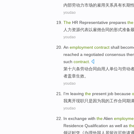
内部
劳动力
市场
的
雇用
关系
具有长期
youdao
The
HR
Representative
prepares
the
人力
资源
代表
以
雇佣
合同
的
形式
准备
youdao
An
employment
contract
shall becom
reached a
negotiated
consensus
the
such
contract
.
第十六条
劳动
合同
由
用人
单位
与
劳动
者
盖章生效
。
youdao
I
'm
leaving
the
present job
because
o
我
离开现职
只是
因为
我
的
工作
合同
期
youdao
In exchange with
the
Alien
employme
Residence
Qualification
as well as
th
领
证
时凭《办理
外国人
居留
许可申请