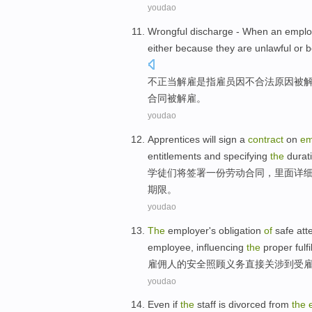
youdao
Wrongful
discharge
- When an
emplo
either
because
they
are
unlawful
or
b
不
正当
解雇
是
指
雇员
因
不
合法
原因
被
合同被解雇。
youdao
Apprentices
will
sign
a
contract
on
em
entitlements
and
specifying
the
durat
学徒们
将
签署
一份
劳动合同
，
里面详
期限
。
youdao
The
employer
's
obligation
of
safe
att
employee,
influencing
the
proper
fulf
雇佣
人
的
安全
照顾
义务
直接
关涉
到
受
youdao
Even if
the
staff
is
divorced from
the