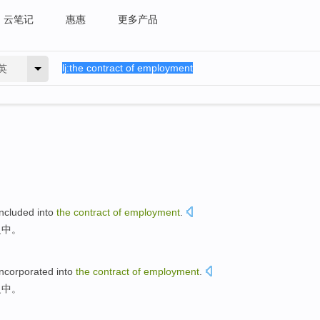
云笔记
惠惠
更多产品
英
ncluded
into
the
contract
of
employment
.
之中。
ncorporated
into
the
contract
of
employment
.
之中。