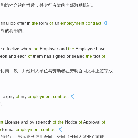
性
和
隐性
合约
的
性质
，
并
实行有效的内部激励机制。
final
job offer
in
the
form
of
an
employment
contract
.
最终
的
聘用信。
e effective when
the
Employer
and
the
Employee
have
reon and each
of
them has
signed
or
sealed
the
text
of
者
协商
一致
，并经用人单位与劳动者在劳动合同
文本
上
签字
或
f
expiry
of
my
employment
contract
.
满
。
nt
License
and by strength
of
the
Notice
of
Approval
of
e
formal
employment
contract
.
通知书
》，出示
正式
雇用
合同
，交回《外国人
就业
许可证