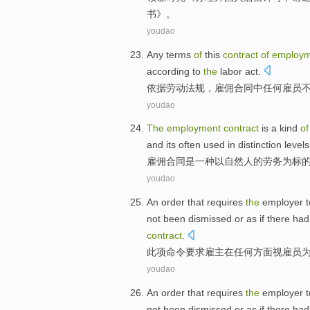
书
》。
youdao
Any
terms
of
this
contract
of
employm
according to
the
labor
act
.
依据
劳动
法规，
雇佣
合同
中
任何
雇员
youdao
The
employment
contract
is
a
kind
of
and
its
often
used
in
distinction
levels
雇佣
合同
是
一
种
以
自然人
的
劳务
为
标
youdao
An order
that requires
the
employer
t
not
been
dismissed
or
as
if there
had
contract
.
此项
命令
要求
雇主
在
任何
方面
视
雇员
youdao
An order
that requires
the
employer
t
not
been
dismissed
or
as
if there
had