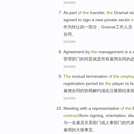
youdao
As
part
of
the
transfer
,
the
Gramat
st
agreed to
sign
a
new
private
sector
e
作为
转让
的
一部分
，
Gramat
工作人员
合同。
youdao
Agreement
by
the
management
is
a 
管理
部门
的
同意
就是
所有
雇用
合同
的
youdao
The
mutual
termination
of
the
emplo
registration
period
for
the
player
to fa
雇佣
合同
的
协商
解约
须
在
注册
期
结束
youdao
Meeting
with
a
representative
of
the
contract
/
form
signing
,
orientation
,
dis
与
一
名雇员
关系
部门
或
人事
部门
的
代
雇用
的
大致
事宜
。