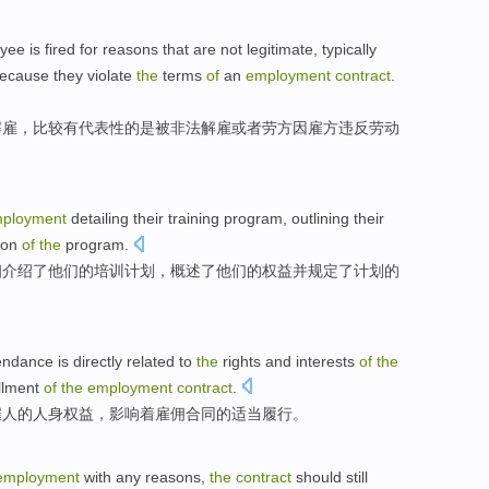
yee
is
fired
for
reasons that
are
not
legitimate
,
typically
ecause
they violate
the
terms
of
an
employment
contract
.
解雇，
比较有代表性
的
是
被
非法
解雇
或者
劳方
因
雇
方违反
劳动
ployment
detailing
their
training
program
,
outlining
their
ion
of
the
program.
细介绍了
他们
的
培训
计划
，
概述了
他们的
权益
并
规定
了
计划
的
endance
is
directly
related
to
the
rights and interests
of
the
illment
of
the
employment
contract
.
雇人
的
人身
权益
，
影响着
雇佣
合同
的
适当
履行
。
employment
with
any
reasons
,
the
contract
should
still