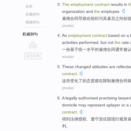
The
employment
contract
results
in
t
全部
organization
and
the
employee
.
音频例句
雇佣
合同
导致
在
组织
与其雇员
之间
创
视频例句
youdao
权威例句
An
employment
contract
based on
a 
activities
performed
,
but
not
the
rate
a
一份
基于
统一
水平
的
雇佣
合同
通常
被
go
返回词典
youdao
top
These
changed
attitudes
are
reflecte
contract
.
这些
变化了
的
态度
都在
限制
雇佣
合同
youdao
A legally
authorised
practising
lawyer
domicile
may
represent
aplayer
or
a
contract
.
得到
法律
授权
、遵守
居住国
现行
规章
判
。