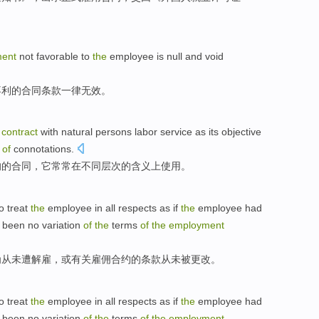
ent
not
favorable
to
the
employee
is null and
void
不利
的
合同
条款
一律无效
。
contract
with
natural persons
labor service
as
its
objective
of
connotations
.
的
的
合同，
它
常常
在
不同
层次
的
含义上使用
。
o
treat
the
employee
in
all
respects as
if
the
employee
had
been no variation
of
the
terms
of
the
employment
为
从未遭解雇
，
或
有关
雇佣
合约
的
条款
从未
被
更改
。
o
treat
the
employee
in
all
respects as
if
the
employee
had
been no variation
of
the
terms
of
the
employment