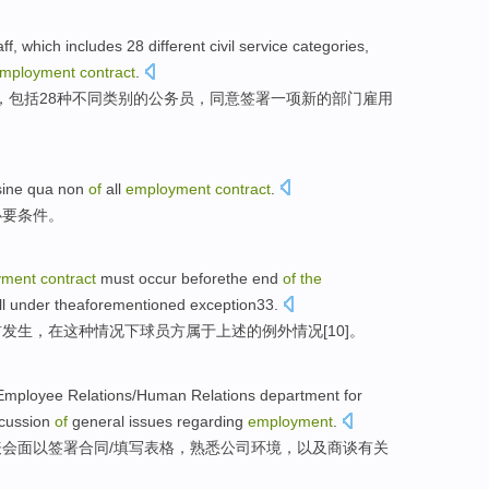
aff
,
which includes
28
different
civil service
categories
,
mployment
contract
.
，
包括
28
种不同
类别
的
公务员
，
同意
签署
一项
新的
部门
雇用
sine qua non
of
all
employment
contract
.
必要条件。
yment
contract
must
occur
beforethe
end
of
the
ll
under
theaforementioned exception33.
前
发生
，在这种情况
下
球员
方
属于
上述的例外情况[10]。
Employee
Relations
/
Human
Relations
department
for
cussion
of
general
issues
regarding
employment
.
表
会面
以
签署
合同
/
填写表格
，
熟悉
公司环境，
以及商谈
有关