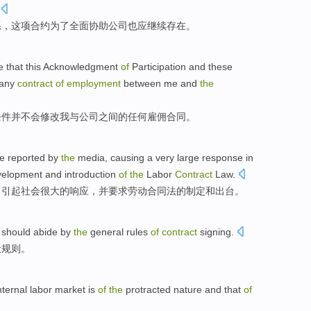
系，
这项
合约为了全面协助公司也
应
继续
存在
。
e that
this
Acknowledgment
of
Participation
and
these
any
contract
of
employment
between
me
and
the
条件
并不
会修改
我
与
公司
之间
的
任何
雇佣
合同
。
e
reported
by
the
media
,
causing
a very large
response
in
velopment
and
introduction
of
the
Labor
Contract
Law
.
，
引起
社会
很大
的
响应
，
并
要求
劳动
合同法
的
制定
和
出台
。
should
abide by
the
general
rules
of
contract
signing.
般
规则
。
nternal
labor
market
is
of
the
protracted
nature
and
that
of