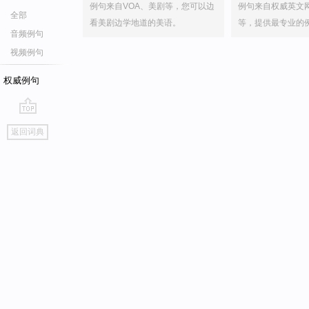
例句来自VOA、美剧等，您可以边
例句来自权威英文
全部
看美剧边学地道的美语。
等，提供最专业的
音频例句
视频例句
权威例句
go
返回词典
top