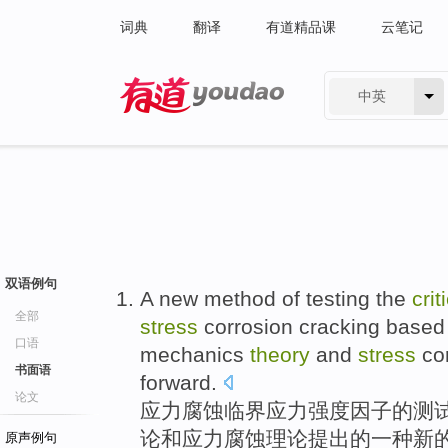
词典
翻译
有道精品课
云笔记
中英
有道 - 网易旗下搜索
双语例句
A
new
method
of
testing
the
crit
全部
stress
corrosion
cracking
based
口语
mechanics
theory
and
stress
cor
书面语
forward
.
论文
应力
腐蚀
临界
应力
强度
因子
的
测
论
和
应力腐蚀理论
提出
的
一种
新
原声例句