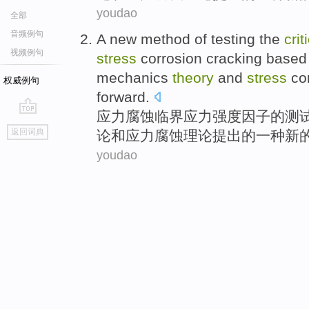
youdao
全部
音频例句
A
new
method
of
testing
the
crit
视频例句
stress
corrosion
cracking
based
mechanics
theory
and
stress
cor
权威例句
forward
.
应力
腐蚀
临界
应力
强度
因子
的
测
go
返回词典
论
和
应力腐蚀理论
提出
的
一种
新
top
youdao