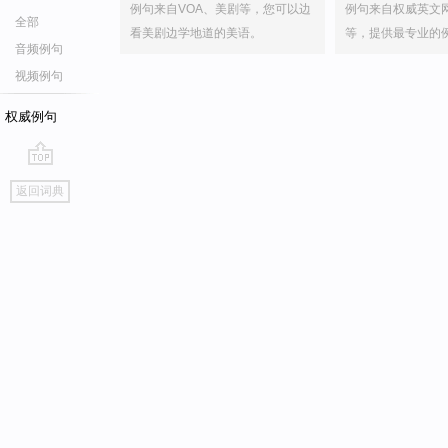
例句来自VOA、美剧等，您可以边
例句来自权威英文
全部
看美剧边学地道的美语。
等，提供最专业的
音频例句
视频例句
权威例句
go
返回词典
top