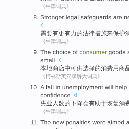
《牛津词典》
Stronger
legal
safeguards
are
n
需要
有
更有力
的
法律
措施
来
保护
《牛津词典》
The
choice
of
consumer
goods
small
.
本地
商店
中
可供
选择
的
消费
用商
《柯林斯英汉双解大词典》
A
fall in unemployment
will
help 
confidence
.
失业人数的
下降
会
有助于
恢复
消
《牛津词典》
The
new
penalties
were
aimed a