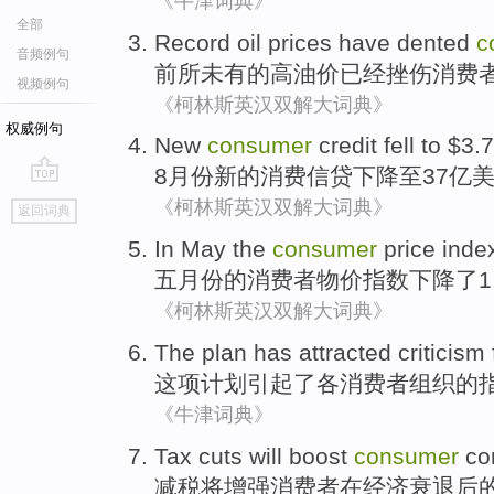
《牛津词典》
全部
Record
oil prices
have
dented
c
音频例句
前所未有的高
油价
已经
挫伤
消费
视频例句
《柯林斯英汉双解大词典》
权威例句
New
consumer
credit
fell
to $3.7
8
月份
新的
消费
信贷
下降
至37亿
go
《柯林斯英汉双解大词典》
返回词典
top
In May
the
consumer
price
inde
五月份
的
消费者
物价
指数
下降
了1
《柯林斯英汉双解大词典》
The plan
has attracted
criticism
这项
计划
引起
了各消费者组织的
《牛津词典》
Tax cuts
will
boost
consumer
co
减税
将
增强
消费者
在
经济
衰退后