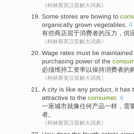
《柯林斯英汉双解大词典》
Some
stores
are
bowing
to
con
organically grown
vegetables
.
有些
商店
屈
于
消费者
的
压力
，供
《柯林斯英汉双解大词典》
Wage
rates
must be
maintained
purchasing power
of
the
consum
必须
维持
工资
率
以
保持
消费者
的
《柯林斯英汉双解大词典》
A
city
is
like
any
product
, it has
attractive
to
the
consumer
.
一
座城市
就
像
任何
产品
一样，
需
者。
《柯林斯英汉双解大词典》