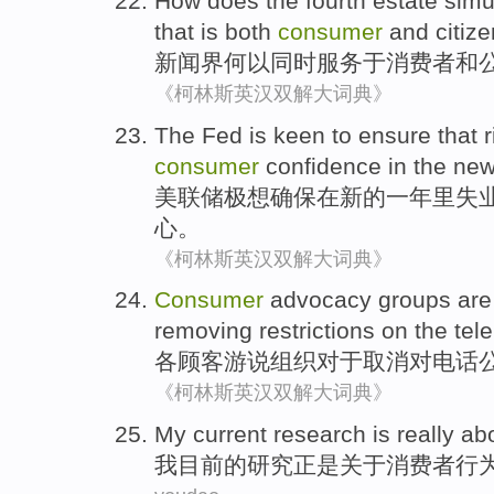
How does
the fourth estate
simu
that is both
consumer
and
citiz
新闻界
何以同时
服务于
消费者
和
《柯林斯英汉双解大词典》
The Fed
is keen
to
ensure that
r
consumer
confidence
in
the
ne
美联储
极
想
确保
在
新的
一年里
失
心
。
《柯林斯英汉双解大词典》
Consumer
advocacy
groups
are
removing
restrictions
on
the
tel
各
顾客
游说
组织
对于
取消
对
电话
《柯林斯英汉双解大词典》
My
current
research
is really
ab
我
目前
的
研究
正是
关于
消费者
行