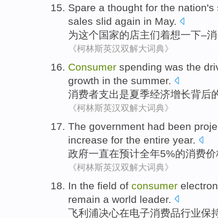
Spare a thought
for
the
nation
's
sales
slid
again
in
May
.
为
这个
国家
的
店主们
着想一下–
消
《柯林斯英汉双解大词典》
Consumer
spending
was
the
dri
growth
in the summer
.
消费者
支出
是
夏季
经济
增长
背后
《柯林斯英汉双解大词典》
The government
had been
proje
increase
for the
entire year.
政府
一直
在
预计全年
5%
的
消费
价
《柯林斯英汉双解大词典》
In the
field
of
consumer
electron
remain
a
world
leader
.
飞利浦
决心
在
电子
消费品
行业
保