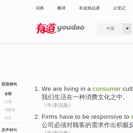
词典
翻译
有道精品课
云笔记
中英
有道 - 网易旗下搜索
双语例句
We
are
living
in
a
consumer
cul
全部
我们
生活
在
一种
消费
文化之中
。
口语
《牛津词典》
书面语
Firms
have to
be responsive
to
论文
公司
必须
对
顾客
的需求作出
积极
原声例句