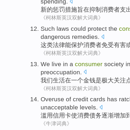
spending
.
新的
惩罚
措施
旨在
抑制
消费者
支
《柯林斯英汉双解大词典》
Such
laws
could
protect
the
con
dangerous
remedies
.
这类
法律
能
保护
消费者
免受
有害
《柯林斯英汉双解大词典》
We
live
in
a
consumer
society
i
preoccupation
.
我们
生活
在
一个
金钱
是
极大
关注
《柯林斯英汉双解大词典》
Overuse
of
credit cards
has rat
unacceptable
levels
.
滥用
信用卡
使
消费
债务
逐渐增加
《牛津词典》