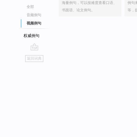
海量例句，可以按难度查看口语、
例句
全部
书面语、论文例句。
等，
音频例句
视频例句
权威例句
go
返回词典
top