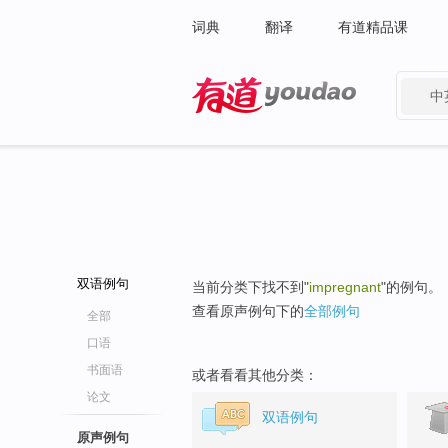
词典
翻译
有道精品课
中
有道 - 网易旗下搜索
双语例句
当前分类下找不到"
impregnant
"的例句。
查看原声例句下的
全部例句
全部
口语
书面语
或者看看其他分类：
论文
双语例句
原声例句