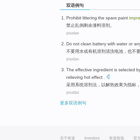
双语例句
Prohibit
littering
the spare
paint
impr
禁止
乱倒
剩余
漆
料溶剂
。
youdao
Do not
clean
battery
with
water
or
an
不要
用水
或
有机
溶剂
清洗
电池
，也不
youdao
The
effective
ingredient is
selected
b
relieving hot
effect
.
采用
系统
溶剂
法，
以
解热
效果
为
指标
youdao
更多双语例句
关于有道
Investors
有道智选
官