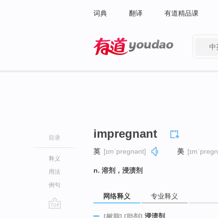
词典
翻译
有道精品课
中
有道 - 网易旗下搜索
impregnant
目录
英
[ɪmˈpreɡnənt]
美
[ɪmˈpreɡn
释义
n. 溶剂，浸渍剂
用法
例句
网络释义
专业释义
go
浸渍剂
[树脂]
[助剂]