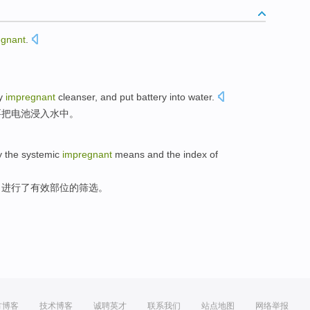
egnant
.
y
impregnant
cleanser, and
put
battery into
water
.
要
把
电池浸入
水中
。
y the
systemic
impregnant
means and
the
index
of
，进行
了
有效
部位
的
筛选
。
方博客
技术博客
诚聘英才
联系我们
站点地图
网络举报