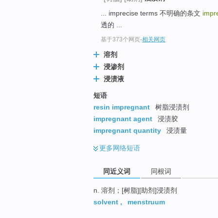
top
... imprecise terms 不明确的条文
impr
透的 ...
基于373个网页
-
相关网页
溶剂
浸渗剂
浸渍液
短语
resin impregnant
树脂浸渍剂
impregnant agent
浸渍胶
impregnant quantity
浸渍量
更多
网络短语
同近义词
同根词
n. 溶剂；[树脂][助剂]浸渍剂
solvent
,
menstruum