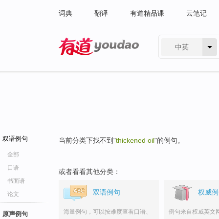
词典
翻译
有道精品课
云笔记
中英
有道 - 网易旗下搜索
双语例句
当前分类下找不到"
thickened oil
"的例句。
全部
口语
或者看看其他分类：
书面语
双语例句
权威例
论文
海量例句，可以按难度查看口语、
例句来自权威英文
原声例句