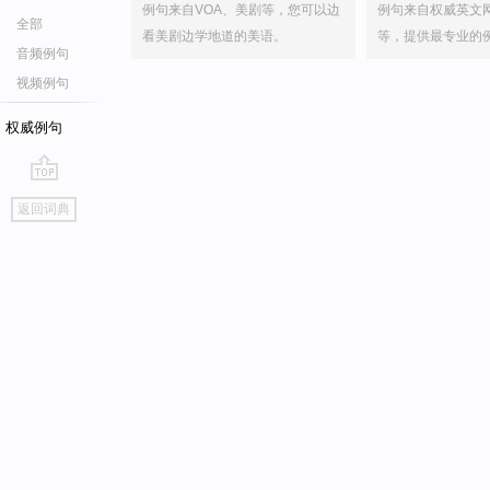
例句来自VOA、美剧等，您可以边
例句来自权威英文
全部
看美剧边学地道的美语。
等，提供最专业的
音频例句
视频例句
权威例句
go
返回词典
top