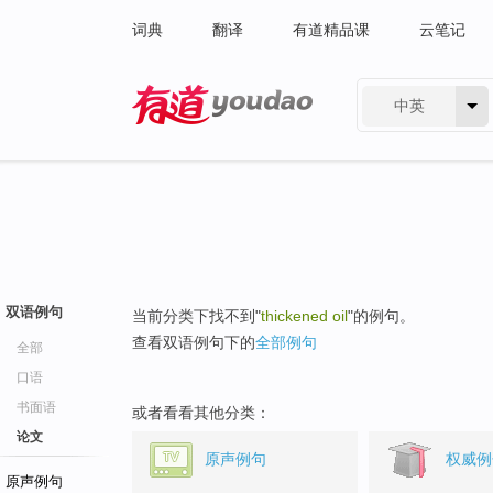
词典
翻译
有道精品课
云笔记
中英
有道 - 网易旗下搜索
双语例句
当前分类下找不到"
thickened oil
"的例句。
查看双语例句下的
全部例句
全部
口语
书面语
或者看看其他分类：
论文
原声例句
权威例
原声例句