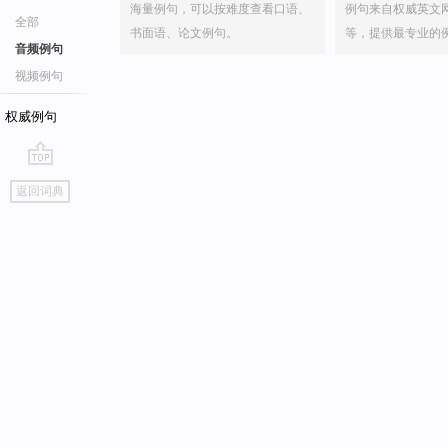
海量例句，可以按难度查看口语、
例句来自权威英文
全部
书面语、论文例句。
等，提供最专业的
音频例句
视频例句
权威例句
go
返回词典
top