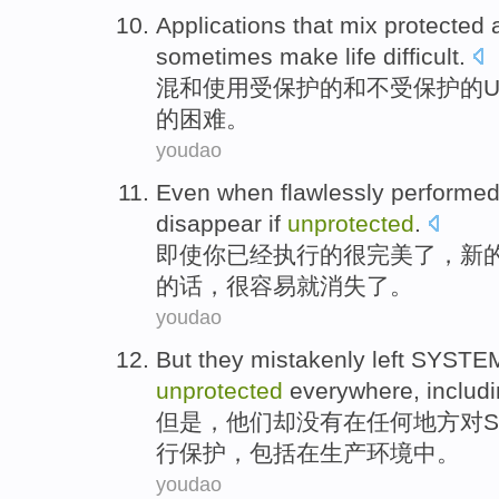
Applications
that
mix
protected
sometimes
make
life
difficult
.
混和使用
受
保护的
和
不受
保护
的
U
的
困难
。
youdao
Even when
flawlessly
performe
disappear
if
unprotected
.
即使
你已经
执行
的很
完美
了，
新
的话，很容易
就消失了
。
youdao
But
they
mistakenly left SYS
unprotected
everywhere
,
includ
但是
，
他们
却没有在任何地方对SY
行保护，
包括
在
生产环境中。
youdao