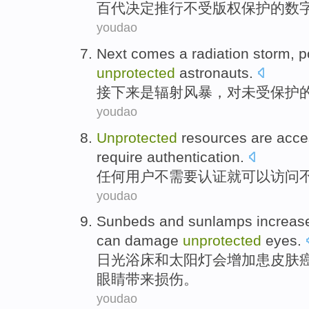
百
代
决定
推行
不受版权保护
的
数
youdao
Next comes
a
radiation
storm
,
p
unprotected
astronauts
.
接下来
是
辐射
风暴
，
对
未受保护
youdao
Unprotected
resources
are
acce
require
authentication
.
任何
用户
不
需要
认证
就
可以访问
youdao
Sunbeds
and
sunlamps
increas
can damage
unprotected
eyes
.
日光浴床
和
太阳灯会
增加
患
皮肤
眼睛
带来
损伤。
youdao