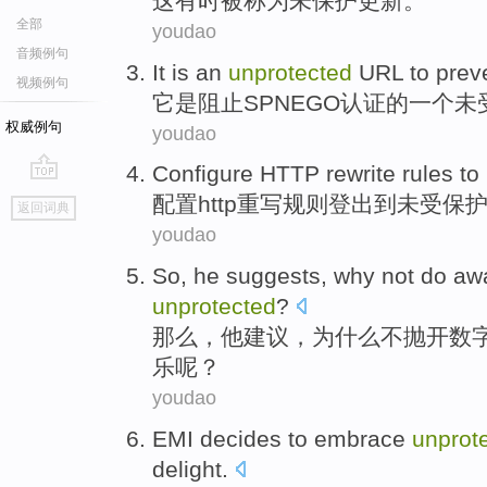
这
有时
被称为
未
保护更新。
全部
youdao
音频例句
It
is
an
unprotected
URL
to prev
视频例句
它
是
阻止
SPNEGO
认证
的
一个
未
权威例句
youdao
Configure
HTTP
rewrite
rules
to
go
配置
http
重写
规则
登出
到
未
受保护
返回词典
top
youdao
So
,
he
suggests
,
why
not do
aw
unprotected
?
那么
，
他
建议
，
为什么
不
抛开
数
乐
呢？
youdao
EMI
decides to
embrace
unprot
delight
.