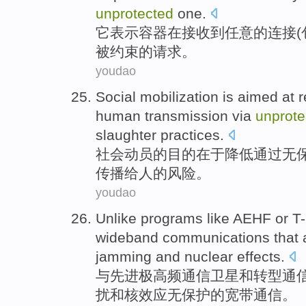
unprotected
one.
它
表示
容器
在
接收
到
任意
的
连接
被
约束的
请求
。
youdao
Social
mobilization
is aimed at
r
human transmission
via
unprote
slaughter
practices
.
社会
动员
的
目的
在于
降低
通过
无
传播
给人的
风险
。
youdao
Unlike
programs like AEHF or T
wideband
communications
that 
jamming
and
nuclear
effects
.
与
先进极高频
通信
卫星
和
转型通
扰
和
核
效应
无保护
的
宽带
通信。