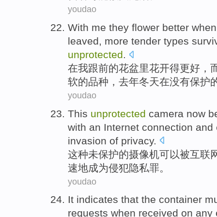
youdao
With
me
they
flower
better
when
leaved
,
more
tender
types
survi
unprotected
.
在
我
跟前的
花盆
里花开
得更好
，
软
的
品种
，
去年
冬天
在没有保护
youdao
This
unprotected
camera
now be
with an
Internet connection
and
invasion of
privacy
.
这种
未
保护
的
摄像机
可以被
互联
速地
成为侵犯
隐私罪
。
youdao
It
indicates that
the
container
mu
requests
when
received
on
any