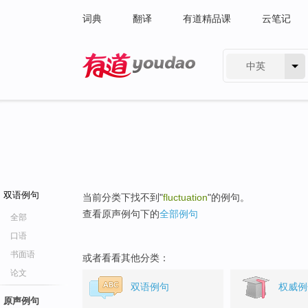
词典
翻译
有道精品课
云笔记
中英
有道 - 网易旗下搜索
双语例句
当前分类下找不到"
fluctuation
"的例句。
查看原声例句下的
全部例句
全部
口语
书面语
或者看看其他分类：
论文
双语例句
权威例
原声例句