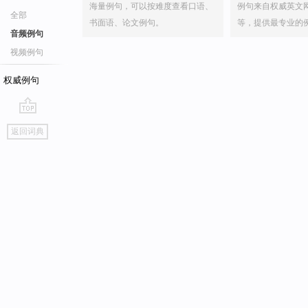
海量例句，可以按难度查看口语、
例句来自权威英文
全部
书面语、论文例句。
等，提供最专业的
音频例句
视频例句
权威例句
go
返回词典
top