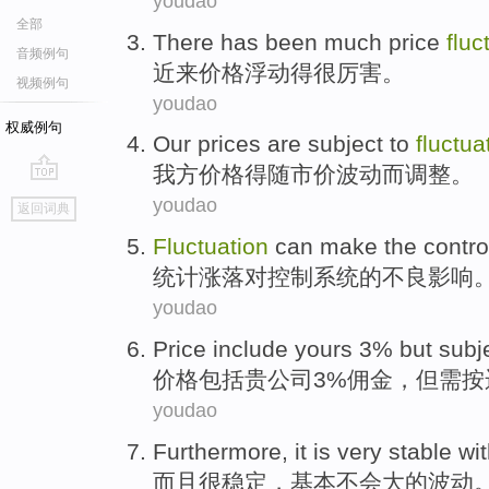
youdao
全部
There has been
much
price
fluc
音频例句
近来
价格
浮动
得很厉害
。
视频例句
youdao
权威例句
Our
prices
are
subject to
fluctua
我方
价格
得
随
市价波动而调整
。
go
youdao
返回词典
top
Fluctuation
can make the
contro
统计涨落
对
控制
系统的不良影响
youdao
Price
include
yours
3%
but
subj
价格
包括
贵公司
3%佣金，
但
需
按
youdao
Furthermore
, it is
very
stable
wi
而且
很
稳定
，基本
不会
大的
波动