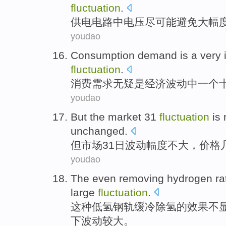
fluctuation
.
供电电路
中
电压
尽可能避免
大幅
youdao
Consumption
demand
is
a
very
fluctuation
.
消费
需求
无疑
是
经济
波动
中
一个
youdao
But
the
market
31
fluctuation
is 
unchanged
.
但
市场
31日
波动幅度
不大
，
价格
youdao
The
even
removing
hydrogen
ra
large
fluctuation
.
这种
低
氢
钢轨缓冷
除
氢的效果不
下
波动
较大
。