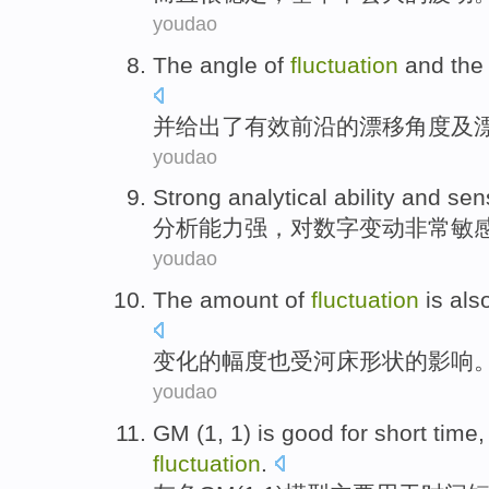
youdao
The
angle
of
fluctuation
and
th
并给出了有效
前沿
的漂移
角度
及
youdao
Strong
analytical
ability
and
sens
分析
能力
强
，
对
数字
变动
非常敏
youdao
The amount
of
fluctuation
is
als
变化
的
幅度
也
受
河床
形状
的影响
youdao
GM
(
1
, 1) is
good for
short
time
fluctuation
.