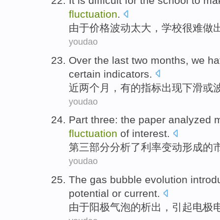
It is
difficult
for the
school
to
ma
fluctuation
.
由于
价格
波动太大
，
学校
很难
做
youdao
Over the last
two
months
, we h
certain
indicators
.
近
两
个月
，
有的
指标
出现
下滑
或
youdao
Part three
:
the paper analyzed
m
fluctuation
of
interest
.
第三
部分
分析
了
利率
变动形成
的
youdao
The
gas bubble
evolution
intro
potential
or
current
.
由于阳极
气泡
的
析出
，引起电极