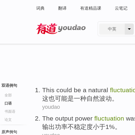
词典
翻译
有道精品课
云笔记
中英
有道 - 网易旗下搜索
双语例句
This
could
be
a
natural
fluctuati
全部
这
也可能
是
一种
自然
波动
。
口语
youdao
书面语
The output
power
fluctuation
wa
论文
输出
功率
不稳定
度小于1%。
原声例句