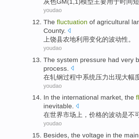
灰色
GM
(
1
,1)模型主要
用于
时间
youdao
The
fluctuation
of
agricultural la
County
.
上饶
县
农地
利用
变化
的
波动性
。
youdao
The
system
pressure
had
very 
process
.
在
轧钢
过程中
系统
压力
出现
大幅
youdao
In
the international
market
, the
f
inevitable
.
在
世界
市场上
，
价格
的
波动
是
不
youdao
Besides
, the
voltage
in
the main