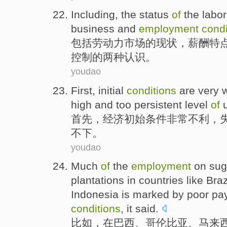
Including
,
the
status
of
the
labor
business
and
employment
condi
包括
劳动力
市场
的
现状
，
薪酬
特
控制
的
两种认识。
youdao
First
,
initial
conditions
are
very
high
and
too persistent level
of
u
首先
，
经济初始
条件
非常
不利
，
不下
。
youdao
Much
of
the
employment
on su
plantations
in
countries
like
Braz
Indonesia
is marked by
poor
pa
conditions
, it said.
比如
，
在
巴西
、
哥伦比亚
、
马来