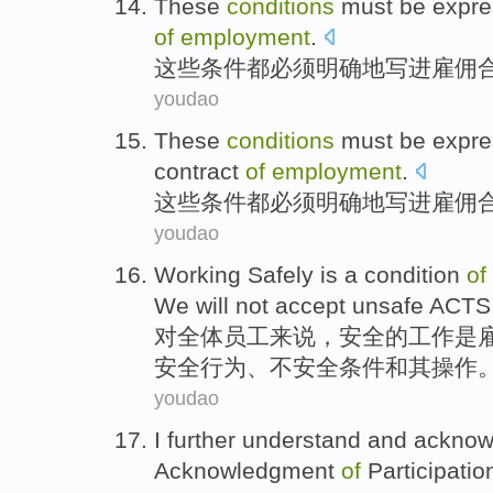
These
conditions
must be
expre
of
employment
.
这些
条件
都
必须
明确
地写
进
雇佣
youdao
These
conditions
must be
expre
contract
of
employment
.
这些
条件
都
必须
明确地
写
进
雇佣
youdao
Working
Safely
is
a
condition
of
We
will not
accept
unsafe
ACTS
对
全体
员工来说
，
安全
的
工作
是
安全
行为
、不安全
条件
和
其操作
youdao
I
further
understand
and acknow
Acknowledgment
of
Participatio