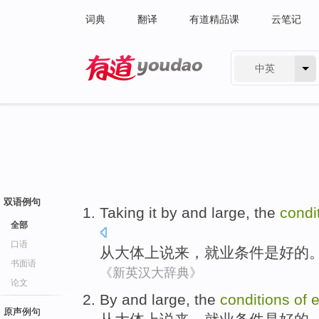
词典
翻译
有道精品课
云笔记
中英
有道 - 网易旗下搜索
双语例句
Taking it
by
and large, the
condi
全部
口语
从大体上
说来，
就业
条件
是
好的
书面语
《新英汉大辞典》
论文
By
and large
, the
conditions
of
原声例句