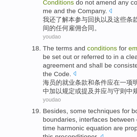
Conditions
do not
amend
any
co
me
and
the Company
.
我
还
了解
本
参与
回执
以及
这些
条
间
的
任何
雇佣
合同
。
youdao
The
terms
and
conditions
for
em
be
set
out
or
referred to
in
a
cle
agreement
and
shall be
consist
the
Code
.
海员
的
就业
条款
和
条件
应
在
一
项
中
加以
规定
或
提及
并
应与守则中
youdao
Besides
,
some
techniques
for
b
boundaries
, interfaces between
time
harmonic
equation
are prop
this
preconditioner
.