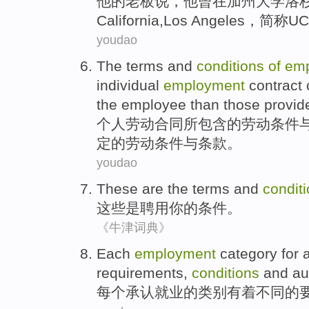
他
的
老板说
，
他
曾
在
加州
大学
洛
California,
Los
Angeles，简称U
youdao
The
terms
and
conditions
of
em
individual
employment
contract
the
employee
than those
provid
个人
劳动
合同
所包含
的
劳动
条件
定
的
劳动
条件与条款。
youdao
These
are
the
terms
and
condit
这些
是
聘用
你
的
条件
。
《牛津词典》
Each
employment
category
for
requirements
,
conditions
and
au
每个
承认
就业
的
类别
有着
不同
的