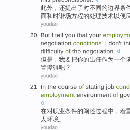
此外
，
还提出
了对
不同
的
边界
条
面
和
时
谐
场方程
的
处理
技术
以便
youdao
But
I
tell
you
that your
employm
negotiation
conditions
. I don't t
difficulty
of
the
negotiation
.
但是
，
我
要
把
你
的
出任
作为
一个
置障碍吧？
youdao
In
the
course
of
stating
job
cond
employment
environment
of
gov
在
对
职业
条件
的
阐述
过程
中，
着
人
环境
。
youdao