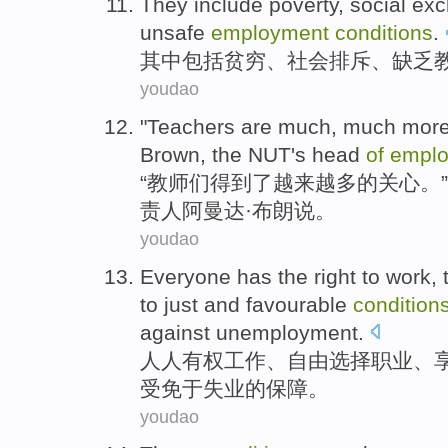
They include
poverty
,
social
exc
unsafe
employment
conditions
.
其中
包括
贫穷
、
社会
排斥
、
缺乏
youdao
"
Teachers
are
much
,
much mor
Brown
, the
NUT
's head
of
empl
“
教师
们
得到了越来越
多
的
关心
。”
责人阿曼达·
布朗
说
。
youdao
Everyone
has the
right
to
work
,
to just
and
favourable
condition
against
unemployment
.
人人
有权
工作
、
自由
选择
职业
、
受免于
失业
的
保障
。
youdao