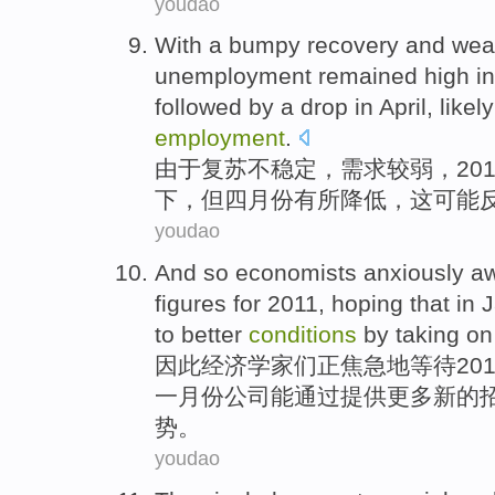
youdao
With
a
bumpy recovery
and
wea
unemployment
remained
high
in
followed
by
a drop
in
April
, likel
employment
.
由于
复苏
不稳定，
需求
较弱
，20
下
，
但四月份
有所
降低，
这可能
youdao
And so
economists
anxiously a
figures
for 2011,
hoping that
in
J
to
better
conditions
by taking o
因此
经济学家们
正
焦急
地等待20
一月份
公司
能
通过
提供
更多
新的
势
。
youdao