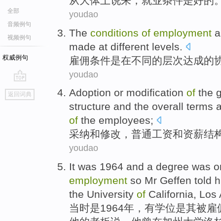
从
大体上
说来，
就业
条件
是
好的
全部
youdao
音频例句
The
conditions
of
employment
a
视频例句
made
at
different
levels
.
权威例句
雇佣
条件
是
在
不同
的
层次达成
的
youdao
go
Adoption
or
modification
of
the 
返回词典
top
structure
and the overall terms
of
the
employees
;
采纳
和
修改
，
普通
工资
和
资薪
结
youdao
It
was
1964 and
a
degree
was
o
employment
so
Mr Geffen
told
h
the
University
of
California
,
Los
当时
是
1964年，
有
学位
是其
被
雇