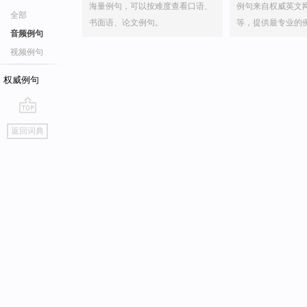
海量例句，可以按难度查看口语、
例句来自权威英文
全部
书面语、论文例句。
等，提供最专业的
音频例句
视频例句
权威例句
go
返回词典
top