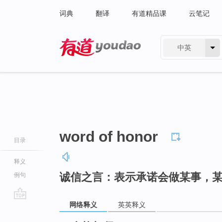
词典
翻译
有道精品课
云笔记
中英
有道 - 网易旗下搜索
word of honor
目录
释义
诚信之言：表示承诺会做某事，
例句
网络释义
英英释义
go
top