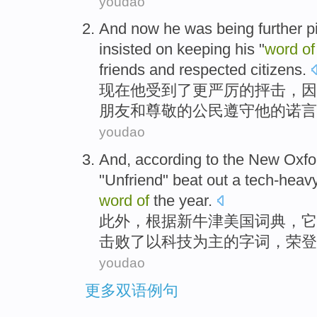
youdao
And now
he
was
being
further
p
insisted
on
keeping
his
"
word
of
friends
and
respected
citizens
.
现在
他
受到了
更
严厉
的
抨击
，
因
朋友
和
尊敬
的
公民
遵守
他
的
诺言
youdao
And,
according to
the
New
Oxfo
"
Unfriend
"
beat out
a tech-heavy 
word
of
the
year
.
此外，
根据
新
牛津
美国
词典
，它
击败
了以科技为主
的
字词，荣登
youdao
更多双语例句