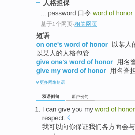
人格担保
... password 口令
word of honor
基于1个网页
-
相关网页
短语
on one's word of honor
以某人的
以某人的人格包管
give one's word of honor
用名
give my word of honor
用名誉
更多
网络短语
双语例句
原声例句
I
can
give
you
my
word
of
honor
respect
.
我
可以
向
你
保证
我们
各
方面会
与