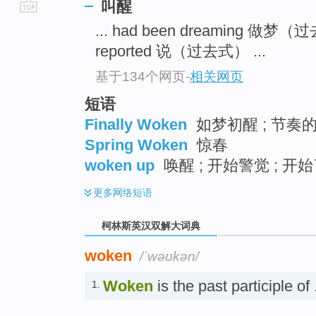
叫醒
go
... had been dreaming 做
top
reported 说（过去式） ...
基于134个网页
-
相关网页
短语
Finally Woken
如梦初醒 ; 节奏的
Spring Woken
惊春
woken up
唤醒 ; 开始警觉 ; 开
更多
网络短语
柯林斯英汉双解大词典
woken
/ˈwəʊkən/
Woken
is the past participl
1.