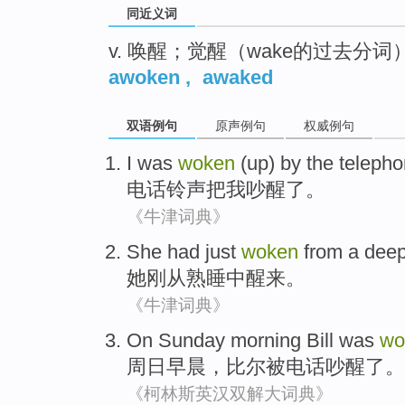
同近义词
v. 唤醒；觉醒（wake的过去分词
awoken
,
awaked
双语例句
原声例句
权威例句
I
was
woken
(up) by the
teleph
电话
铃声把
我
吵醒
了。
《牛津词典》
She
had just
woken
from
a deep
她
刚
从
熟睡
中醒来
。
《牛津词典》
On Sunday
morning
Bill
was
wo
周日
早晨
，
比尔
被
电话
吵醒
了
。
《柯林斯英汉双解大词典》