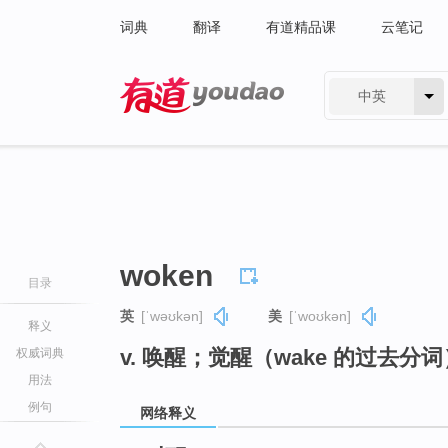
词典
翻译
有道精品课
云笔记
中英
有道 - 网易旗下搜索
woken
目录
英
[ˈwəʊkən]
美
[ˈwoʊkən]
释义
v. 唤醒；觉醒（wake 的过去分词
权威词典
用法
例句
网络释义