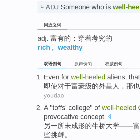
ADJ
Someone who is
well-hee
1.
同近义词
adj. 富有的；穿着考究的
rich
,
wealthy
双语例句
原声例句
权威例句
Even
for
well-heeled
aliens
,
that
即使
对于
富豪级
的
外星人
，
那
也
youdao
A
"
toffs'
college
"
of
well-heeled
O
provocative
concept
.
另
一
所未成形
的
牛桥
大学
——
富
些挑衅。