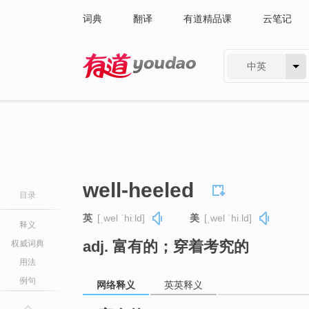
词典
翻译
有道精品课
云笔记
中英
有道 - 网易旗下搜索
well-heeled
目录
英
[ˌwel ˈhiːld]
美
[ˌwel ˈhiːld]
释义
adj. 富有的；穿着考究的
权威词典
用法
例句
网络释义
英英释义