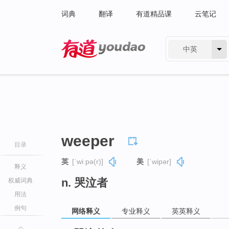
词典
翻译
有道精品课
云笔记
中英
有道 - 网易旗下搜索
weeper
目录
英
[ˈwiːpə(r)]
美
[ˈwipər]
释义
n. 哭泣者
权威词典
用法
例句
网络释义
专业释义
英英释义