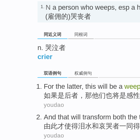
N
a person who weeps, esp a
1.
(雇佣的)哭丧者
同近义词
同根词
n. 哭泣者
crier
双语例句
权威例句
For
the latter
, this
will be
a
weep
如果
是
后者
，那他们也
将
是感性
youdao
And that will
transform
both the
由此才使得
泪水
和
哀哭
者
一同得
youdao