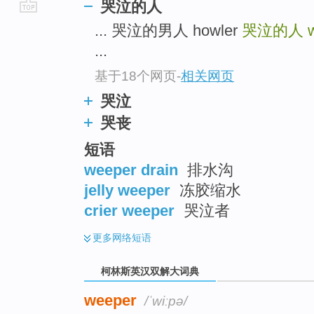
哭泣的人
go
... 哭泣的男人 howler
哭泣的人
top
...
基于18个网页
-
相关网页
哭泣
哭丧
短语
weeper drain
排水沟
jelly weeper
冻胶缩水
crier weeper
哭泣者
更多
网络短语
柯林斯英汉双解大词典
weeper
/ˈwiːpə/