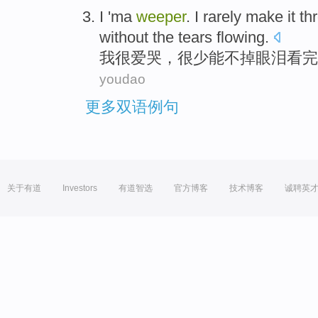
I
'ma
weeper
. I
rarely
make
it
th
without
the
tears flowing
.
我
很爱
哭
，
很少
能
不
掉
眼泪
看
完
youdao
更多双语例句
关于有道
Investors
有道智选
官方博客
技术博客
诚聘英