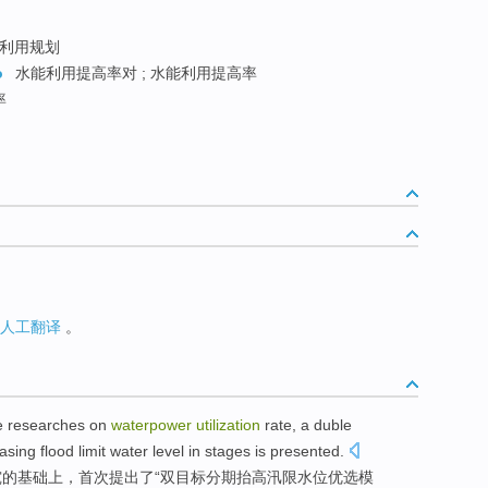
利用规划
o
水能利用提高率对 ; 水能利用提高率
率
人工翻译
。
e researches
on
waterpower
utilization
rate
,
a duble
easing
flood
limit
water level
in
stages
is
presented
.
究
的
基础上
，首次提出了“双目标
分期
抬高
汛限
水位
优选
模