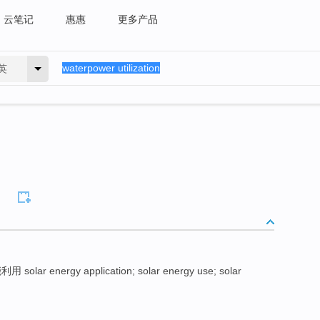
云笔记
惠惠
更多产品
英
solar energy application; solar energy use; solar