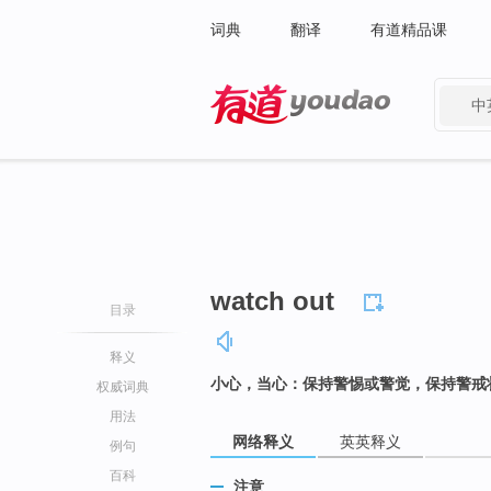
词典
翻译
有道精品课
中
有道 - 网易旗下搜索
watch out
目录
释义
小心，当心：保持警惕或警觉，保持警戒
权威词典
用法
网络释义
英英释义
例句
百科
注意