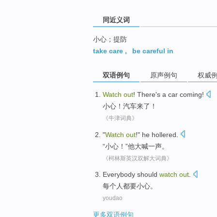
同近义词
小心；提防
take care
,
be careful in
双语例句
原声例句
权威
Watch
out
!
There's a car
coming
!
小心
！
汽车
来了
！
《牛津词典》
"
Watch
out
!"
he
hollered
.
“
小心
！”
他
大喊一声
。
《柯林斯英汉双解大词典》
Everybody
should
watch
out
.
每个人都
要
小心
。
youdao
更多双语例句