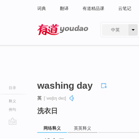
词典
翻译
有道精品课
云笔记
中英
有道 - 网易旗下搜索
washing day
目录
英
[ˈwɒʃɪŋ deɪ]
释义
洗衣日
例句
网络释义
英英释义
go
top