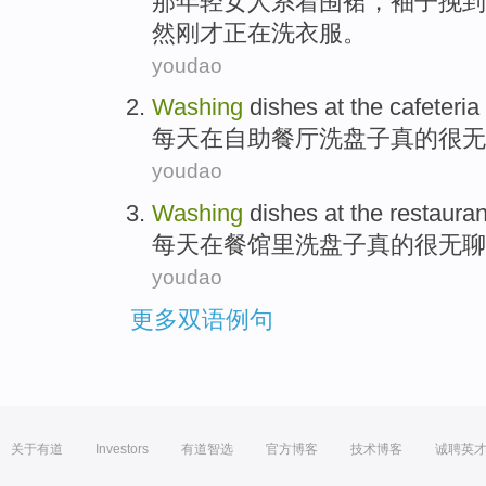
那
年轻
女人
系着围裙
，
袖子挽
到
然
刚才
正在洗衣服
。
youdao
Washing
dishes
at
the cafeteria
每天
在
自助
餐厅
洗
盘子
真的
很无
youdao
Washing
dishes
at
the restauran
每天
在
餐馆
里
洗
盘子
真的
很无聊
youdao
更多双语例句
关于有道
Investors
有道智选
官方博客
技术博客
诚聘英