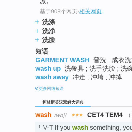
激。
基于908个网页
-
相关网页
洗涤
洗净
洗脸
短语
GARMENT WASH
普洗 ; 成衣洗水
wash up
洗餐具 ; 洗手洗脸 ; 洗
wash away
冲走 ; 冲垮 ; 冲掉
更多
网络短语
柯林斯英汉双解大词典
wash
CET4 TEM4
/wɒʃ/
(
V-T
If you
wash
something, you 
1.