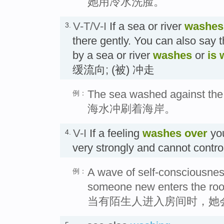
她用冷水洗脸。
V-T/V-I
If a sea or river
washes
3.
there gently. You can also say 
by a sea or river
washes
or
is
缓流向; (被) 冲走
The sea washed against the
例：
海水冲刷着海岸。
V-I
If a feeling
washes
over
you
4.
very strongly and cannot cont
A wave of self-consciousne
例：
someone new enters the ro
当有陌生人进入房间时，她