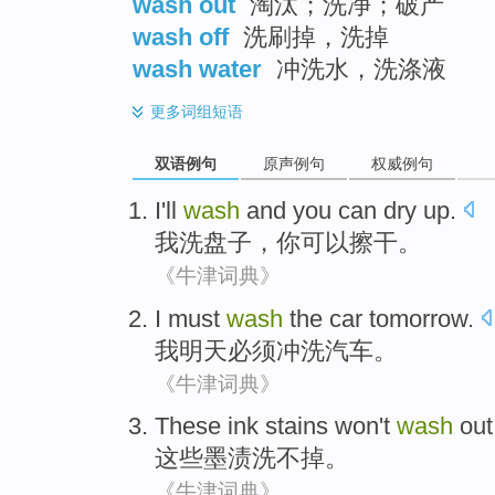
wash out
淘汰；洗净；破产
wash off
洗刷掉，洗掉
wash water
冲洗水，洗涤液
更多
词组短语
双语例句
原声例句
权威例句
I
'll
wash
and
you
can
dry up
.
我
洗
盘子，
你
可以
擦
干
。
《牛津词典》
I
must
wash
the
car
tomorrow
.
我
明天
必须
冲洗
汽车
。
《牛津词典》
These
ink stains won
't
wash
out
这些
墨渍
洗
不
掉。
《牛津词典》