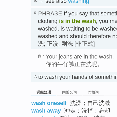
→ see also
washing
5.
PHRASE
If you say that somet
6.
clothing
is in the wash
, you me
washed, is waiting to be washed
washed and should therefore n
洗; 正洗; 刚洗
[非正式]
Your jeans are in the wash.
例：
你的牛仔裤正在洗呢。
to wash your hands of someth
7.
词组短语
同近义词
同根词
wash oneself
洗澡；自己洗漱
wash away
冲走；洗掉；忘却