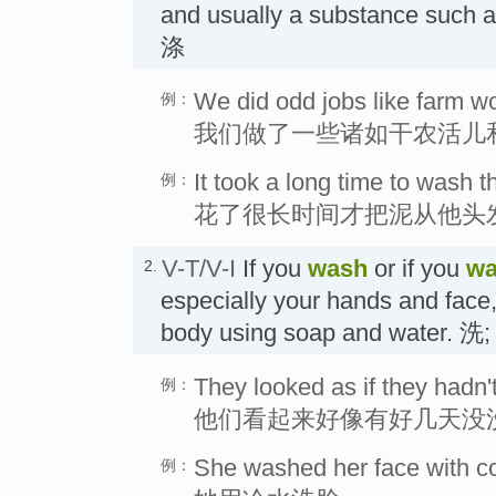
and usually a substance such a
涤
We did odd jobs like farm w
例：
我们做了一些诸如干农活儿
It took a long time to wash t
例：
花了很长时间才把泥从他头
V-T/V-I
If you
wash
or if you
wa
2.
especially your hands and face,
body using soap and water. 
They looked as if they hadn'
例：
他们看起来好像有好几天没
She washed her face with co
例：