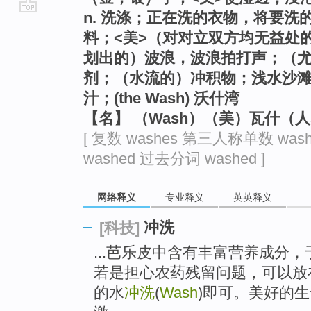
n. 洗涤；正在洗的衣物，将要
go
料；<美>（对对立双方均无益处
top
划出的）波浪，波浪拍打声；（
剂；（水流的）冲积物；浅水沙
汁；(the Wash) 沃什湾
【名】 （Wash）（美）瓦什（
[ 复数 washes 第三人称单数 was
washed 过去分词 washed ]
网络释义
专业释义
英英释义
冲洗
[科技]
...芭乐皮中含有丰富营养成分
若是担心农药残留问题，可以放
的水
冲洗
(
Wash
)即可。美好的