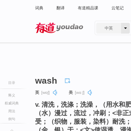
词典
翻译
有道精品课
云笔记
中英
有道 - 网易旗下搜索
wash
目录
英
[wɒʃ]
美
[wɑːʃ]
释义
v. 清洗，洗涤；洗澡，（用水和
权威词典
用法
（水）漫过，流过，冲刷；<非正
例句
受；（织物，服装，染料）耐洗
（金，银）于；<文>使湿透，浸