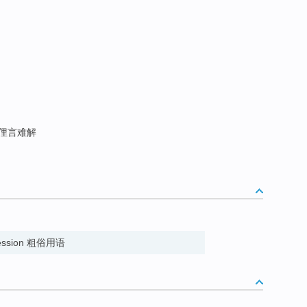
俚言难解
pression 粗俗用语