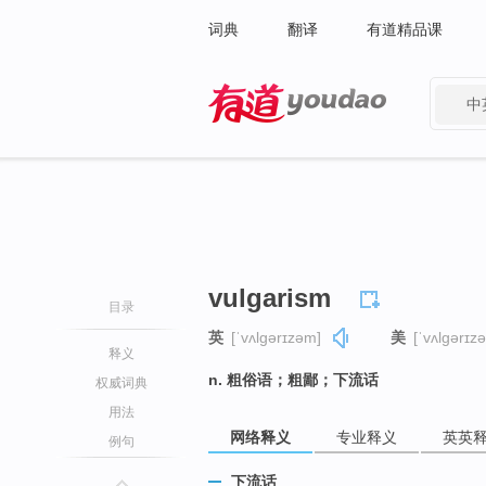
词典
翻译
有道精品课
中
有道 - 网易旗下搜索
vulgarism
目录
英
[ˈvʌlɡərɪzəm]
美
[ˈvʌlɡərɪz
释义
n. 粗俗语；粗鄙；下流话
权威词典
用法
网络释义
专业释义
英英
例句
下流话