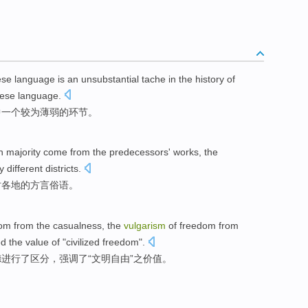
ese
language
is
an
unsubstantial
tache
in
the
history
of
ese
language.
中
一个
较为薄弱
的
环节
。
n
majority
come from
the
predecessors'
works, the
different districts.
时各地
的
方言
俗语
。
dom
from the casualness,
the
vulgarism
of
freedom
from
ed
the
value
of
"
civilized
freedom
".
德
进行
了
区分
，
强调
了
“
文明
自由”之
价值
。