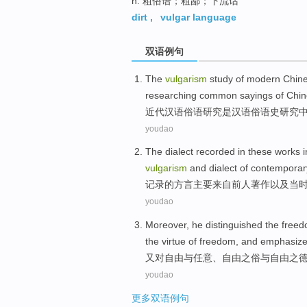
n. 粗俗语；粗鄙；下流话
dirt
,
vulgar language
双语例句
The
vulgarism
study
of
modern
Chin
researching common sayings of
Chin
近代
汉语
俗语
研究
是
汉语
俗语
史
研究
youdao
The
dialect
recorded
in these
works
i
vulgarism
and dialect
of
contemporary 
记录
的
方言
主要
来自
前人
著作
以及当
youdao
Moreover
, he
distinguished
the
free
the virtue of
freedom
, and
emphasiz
又
对
自由
与
任意、自由之
俗
与自由之
youdao
更多双语例句