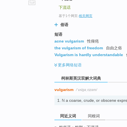
下流话
go
top
基于1个网页
-
相关网页
俗语
短语
acne vulgarism
性痤疮
the vulgarism of freedom
自由之俗
Vulgarism is hardly understandable
更多
网络短语
柯林斯英汉双解大词典
vulgarism
/ˈvʌlɡəˌrɪzəm/
1.
N
a coarse, crude, or obscene ex
同近义词
同根词