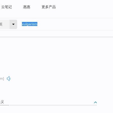
云笔记
惠惠
更多产品
英
əm]
释义