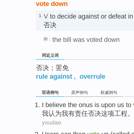
vote down
V
to decide against or defea
1.
否决
the bill was voted down
例：
同近义词
否决；罢免
rule against
,
overrule
双语例句
原声例句
权威例句
I
believe
the
onus
is upon us to
我
认为
我有责任否决
这项
工程
。
youdao