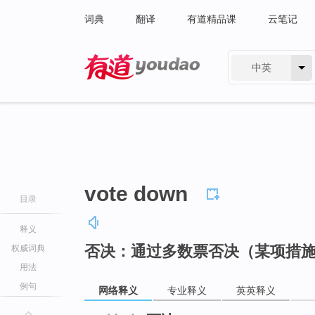
词典
翻译
有道精品课
云笔记
中英
有道 - 网易旗下搜索
vote down
目录
释义
否决：通过多数票否决（某项措
权威词典
用法
例句
网络释义
专业释义
英英释义