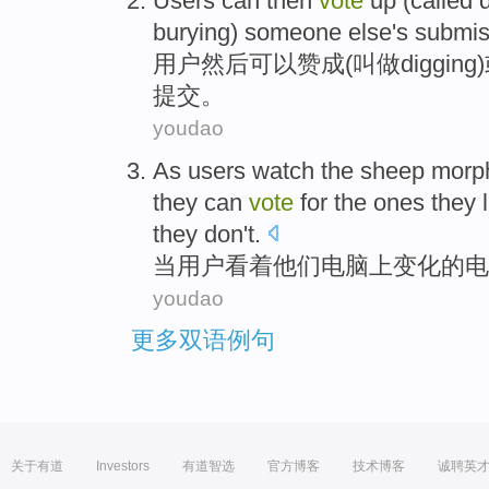
Users
can
then
vote
up (
called
burying
) someone
else
's
submis
用户
然后
可以
赞成(
叫做
digging
)
提交
。
youdao
As
users
watch
the sheep
morp
they
can
vote
for
the
ones
they
l
they don't.
当
用户
看着
他们
电脑
上变化
的
电
youdao
更多双语例句
关于有道
Investors
有道智选
官方博客
技术博客
诚聘英