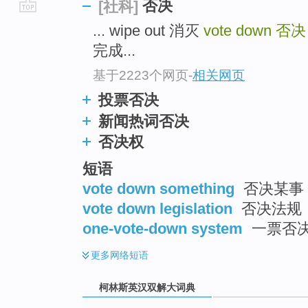
否决
[社科]
go
... wipe out 消灭
vote down
否决
top
完成...
基于2223个网页
-
相关网页
投票否决
新闻热词否决
否决权
短语
vote down something
否决某事
vote down legislation
否决法规
one-vote-down system
一票否
更多
网络短语
柯林斯英汉双解大词典