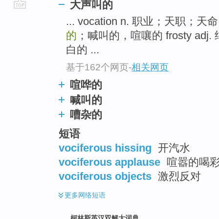
大声叫的
go
... vocation n. 职业；天职；
top
的
；喊叫的，喧嚷的 frosty a
白的 ...
基于162个网页
-
相关网页
喧哗的
喊叫的
嘈杂的
短语
vociferous hissing
开汽水
vociferous applause
喧嚣的喝
vociferous objects
激烈反对
更多
网络短语
柯林斯英汉双解大词典