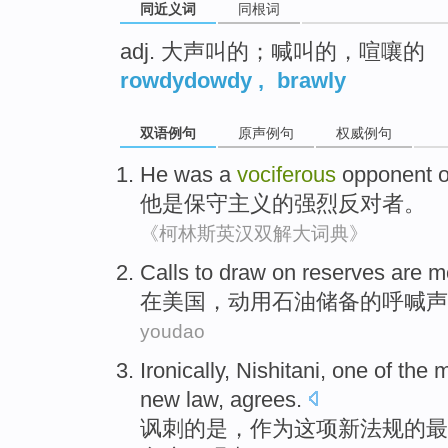
同近义词
同根词
adj. 大声叫的；喊叫的，喧嚷的
rowdydowdy
,
brawly
双语例句
原声例句
权威例句
He
was
a
vociferous
opponent
o
他
是
保守主义
的
强烈
反对者。
《柯林斯英汉双解大词典》
Calls to
draw on
reserves
are
m
在
美国，
动用
石油储备
的呼喊声
youdao
Ironically
, Nishitani,
one
of
the
m
new
law
,
agrees
.
讽刺
的
是，作为这项
新
法规
的最