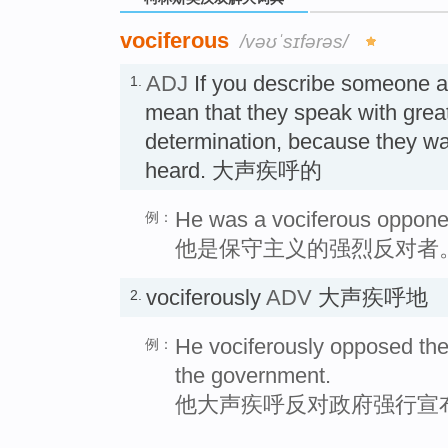
vociferous
/vəʊˈsɪfərəs/
ADJ
If you describe someone 
1.
mean that they speak with grea
determination, because they wan
heard. 大声疾呼的
He was a vociferous oppone
例：
他是保守主义的强烈反对者
vociferously
ADV
大声疾呼地
2.
He vociferously opposed th
例：
the government.
他大声疾呼反对政府强行宣