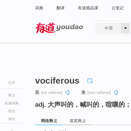
词典
翻译
有道精品课
云笔记
中英
有道 - 网易旗下搜索
vociferous
目录
英
[vəˈsɪfərəs]
美
[voʊˈsɪfərəs]
释义
adj. 大声叫的，喊叫的，喧嚷的
权威词典
用法
例句
网络释义
英英释义