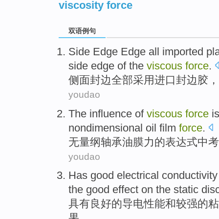
viscosity force
双语例句
Side
Edge
Edge
all
imported
pl
side
edge
of the
viscous
force
.
侧面
封
边
全部
采用进口
封边
胶
，
youdao
The influence of
viscous
force
i
nondimensional
oil
film
force
.
无
量纲
轴承
油
膜
力
的表达式中
考
youdao
Has
good
electrical conductivity
the
good
effect
on
the
static di
具有
良好
的
导电
性能
和
较强的
粘
果
。