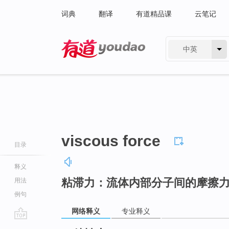
词典
翻译
有道精品课
云笔记
中英
有道 - 网易旗下搜索
viscous force
目录
释义
粘滞力：流体内部分子间的摩擦
用法
例句
网络释义
专业释义
go