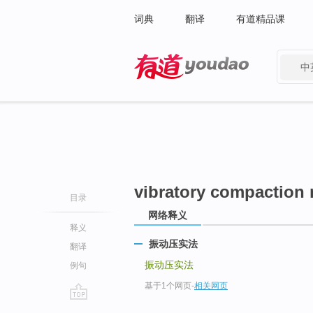
词典
翻译
有道精品课
中
有道 - 网易旗下搜索
vibratory compaction
目录
网络释义
释义
振动压实法
翻译
振动压实法
例句
基于1个网页
-
相关网页
go