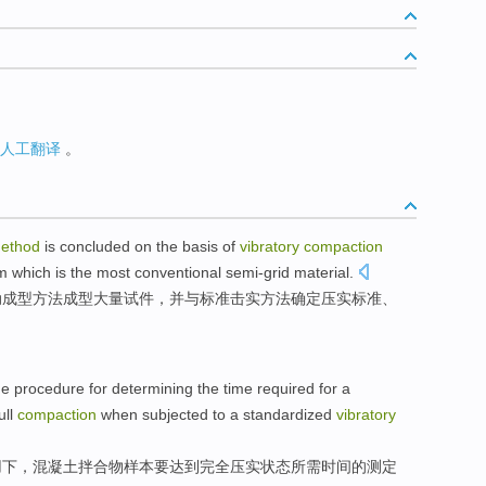
人工翻译
。
ethod
is concluded on the basis of
vibratory
compaction
m
which is
the most
conventional semi-grid
material.
动成型方法成型大量
试件
，
并
与标准击实方法确定压实标准、
he
procedure
for
determining
the
time
required
for a
ull
compaction
when
subjected
to a
standardized
vibratory
用
下，
混凝土
拌合
物
样本
要
达到
完全
压实状态
所需
时间
的测定