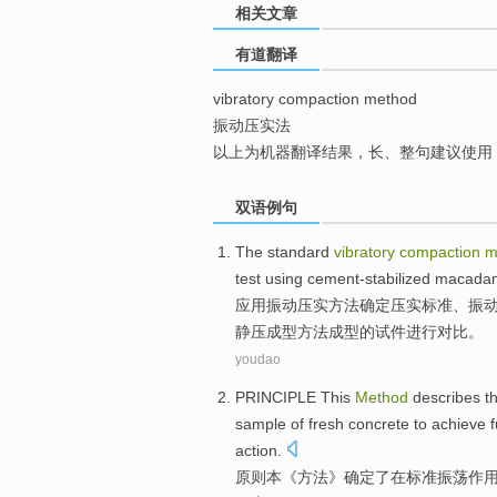
相关文章
top
有道翻译
vibratory compaction method
振动压实法
以上为机器翻译结果，长、整句建议使用
双语例句
The
standard
vibratory
compaction
m
test using
cement-stabilized
macada
应用
振动
压
实
方法
确定压实
标准
、振
静压
成型方法成型的
试件
进行对比。
youdao
PRINCIPLE
This
Method
describes t
sample
of fresh
concrete
to
achieve
f
action
.
原则
本
《
方法
》
确定
了在
标准
振荡
作