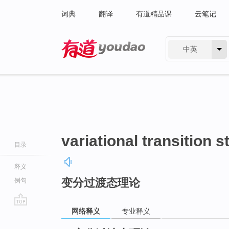
词典
翻译
有道精品课
云笔记
中英
有道 - 网易旗下搜索
variational transition s
目录
释义
变分过渡态理论
例句
网络释义
专业释义
go
top