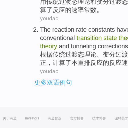
用
传统
过渡
态
理论
和
变
分过渡
态
算了
反应
的
速率
常数
。
youdao
The
reaction
rate
constants
hav
conventional
transition
state
the
theory
and
tunneling
corrections
根据
传统
过渡
态
理论
、
变分
过渡
正
，
计算了
本重排
反应
的
反应
速
youdao
更多双语例句
关于有道
Investors
有道智选
官方博客
技术博客
诚聘英