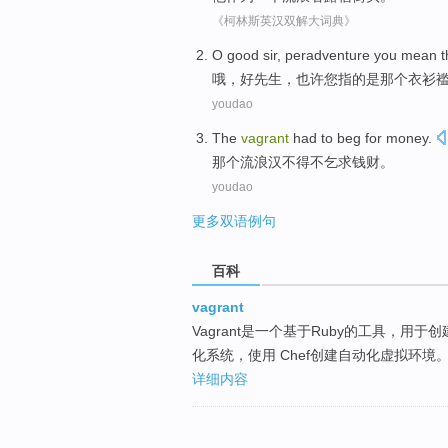
《柯林斯英汉双解大词典》
O
good
sir
,
peradventure
you
mean
t
哦，
好
先生
，
也许
您
指
的是
那个衣衫
youdao
The
vagrant
had to
beg for
money
.
那个
流浪汉
不得不
乞求
钱财。
youdao
更多双语例句
百科
vagrant
Vagrant是一个基于Ruby的工具，用于创建
化系统，使用 Chef创建自动化虚拟环境
详细内容