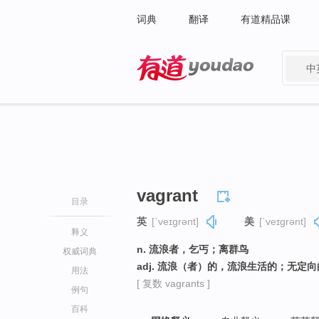
词典
翻译
有道精品课
中
有道 - 网易旗下搜索
vagrant
目录
英
[ˈveɪɡrənt]
美
[ˈveɪɡrənt]
释义
n. 流浪者，乞丐；离群鸟
权威词典
adj. 流浪（者）的，流浪生活的；无定
用法
[ 复数 vagrants ]
例句
百科