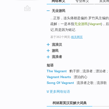
网络释义
专业释义
英英
无业游民
go
...正形，连头痛都是偏的 罗竹风主编的《汉语
top
疏解：一是本指
无业游民
(
Vagrant
)，
记,而是因为铭记.
基于362个网页
-
相关网页
流浪汉
游民
流浪者
短语
The Vagrant
豹子胆 ; 流浪者 ; 漂泊者 
Vagrant Hearts
漂泊的心
Song Of Vagrant
流浪者之歌 ; 流浪歌
更多
网络短语
柯林斯英汉双解大词典