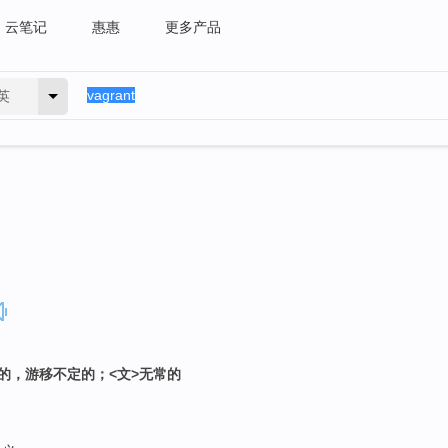
云笔记
惠惠
更多产品
英
向的，游移不定的；<文>无常的