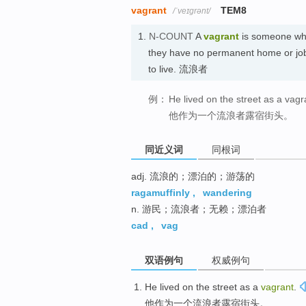
vagrant
TEM8
/ˈveɪɡrənt/
1.
N-COUNT
A
vagrant
is someone who
they have no permanent home or job, 
to live. 流浪者
例：
He lived on the street as a vagr
他作为一个流浪者露宿街头。
同近义词
同根词
adj. 流浪的；漂泊的；游荡的
ragamuffinly
,
wandering
n. 游民；流浪者；无赖；漂泊者
cad
,
vag
双语例句
权威例句
He
lived on the street
as
a
vagrant
.
他
作为
一个
流浪者露宿街头
。