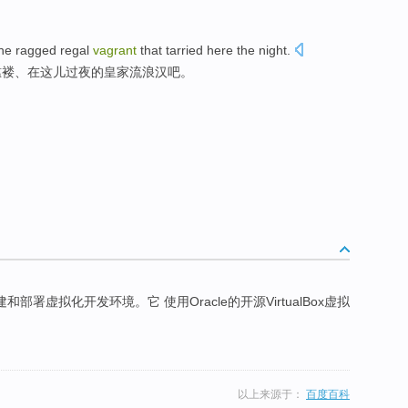
he
ragged
regal
vagrant
that tarried
here
the night
.
褴褛
、
在这儿
过夜
的
皇家
流浪汉
吧。
和部署虚拟化开发环境。它 使用Oracle的开源VirtualBox虚拟
。
以上来源于：
百度百科