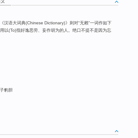
释义
大词典(Chinese Dictionary)》则对“无赖”一词作如下
后用以(To)指好逸恶劳、妄作胡为的人。绝口不提不是因为忘
; 子豹胆