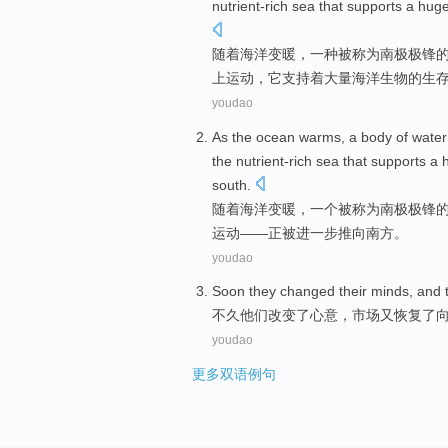
nutrient-rich
sea
that
supports
a hug
随着
海洋
变暖
，
一
种
被称为
南极
极
锋
上
运动
，
它支持
着
大量
海洋
生物的
生
youdao
As the
ocean
warms
,
a
body
of
water
the
nutrient-rich
sea
that
supports
a 
south
.
随着
海洋
变暖
，
一
个
被称为
南极
极
锋
运动
——
正
被进一步
推向
南方。
youdao
Soon
they
changed
their minds
, and
不久
他们
改变了
心意
，
市场
又
恢复
了
youdao
更多双语例句