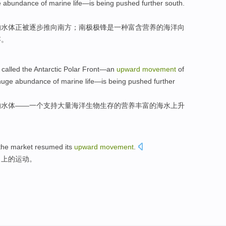
e
abundance of
marine
life
—
is
being
pushed further
south
.
的
水体
正
被逐步
推向
南方；南极极锋
是
一种
富含营养
的
海洋
向
存
。
called
the Antarctic
Polar
Front
—
an
upward
movement
of
huge abundance of
marine
life
—
is being
pushed
further
的
水体
——
一
个
支持
大量
海洋
生物
生存
的
营养丰富
的
海水
上升
 the
market
resumed its
upward
movement
.
向上
的
运动
。