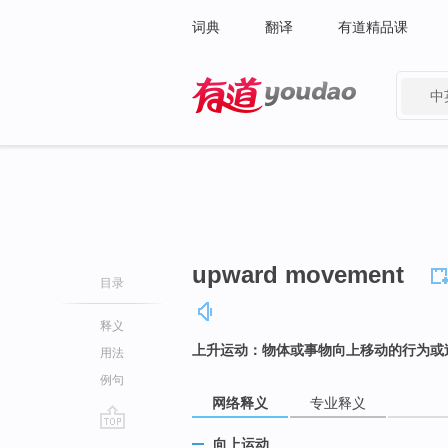
词典
翻译
有道精品课
中
有道 - 网易旗下搜索
upward movement
目录
释义
上升运动：物体或事物向上移动的行为或
用法
例句
网络释义
专业释义
go
向上运动