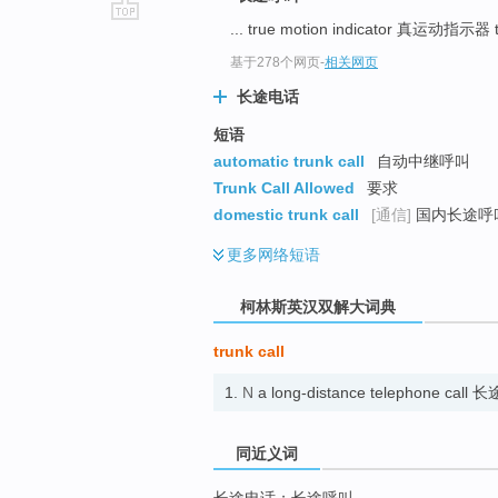
... true motion indicator 真运动指示
go
top
基于278个网页
-
相关网页
长途电话
短语
automatic trunk call
自动中继呼叫
Trunk Call Allowed
要求
domestic trunk call
[通信]
国内长途呼
更多
网络短语
柯林斯英汉双解大词典
trunk call
1.
N
a long-distance telephone cal
同近义词
长途电话；长途呼叫