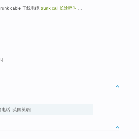
器 trunk cable 干线电缆
trunk call
长途呼叫
...
叫
l 长途电话
[英国英语]