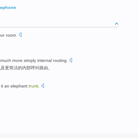
elephone
our
room
.
。
,
much more
simply
internal
routing
.
以及
更
简洁
的
内部
呼叫路由
。
it
an
elephant
trunk
.