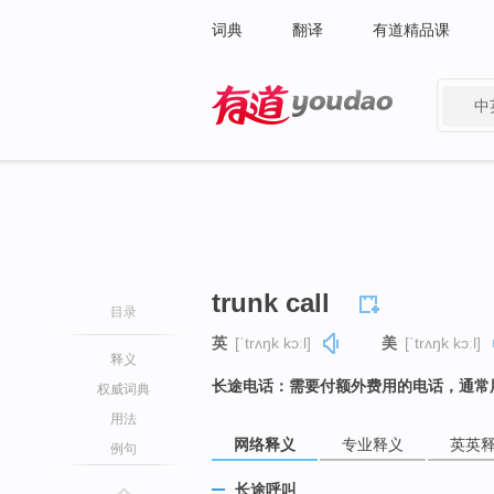
词典
翻译
有道精品课
中
有道 - 网易旗下搜索
trunk call
目录
英
[ˈtrʌŋk kɔːl]
美
[ˈtrʌŋk kɔːl]
释义
长途电话：需要付额外费用的电话，通常
权威词典
用法
网络释义
专业释义
英英
例句
长途呼叫