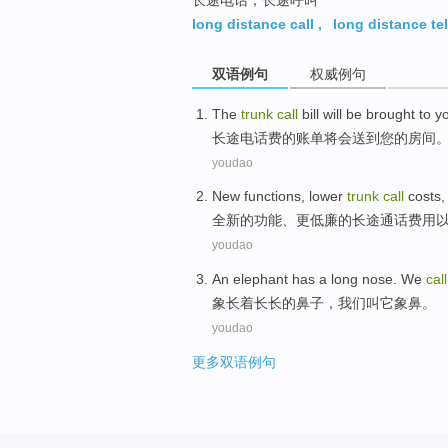
long distance call
,
long distance t
双语例句
权威例句
The
trunk
call
bill
will
be
brought to
y
长途
电话费的
账单
将
会
送到
您的房间
youdao
New
functions
,
lower
trunk
call
costs
全新
的
功能
、
更低廉
的
长途
通话
费用
youdao
An
elephant
has
a long
nose
.
We
call
象
长
着长长的
鼻子
，
我们
叫
它
象鼻。
youdao
更多双语例句