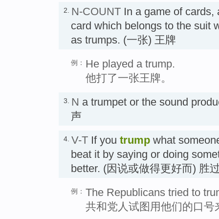
N-COUNT
In a game of cards,
2.
card which belongs to the suit
as trumps. (一张) 王牌
He played a trump.
例：
他打了一张王牌。
N
a trumpet or the sound pr
3.
声
V-T
If you
trump
what someone 
4.
beat it by saying or doing some
better. (因说或做得更好而) 胜
The Republicans tried to trum
例：
共和党人试图用他们的口号