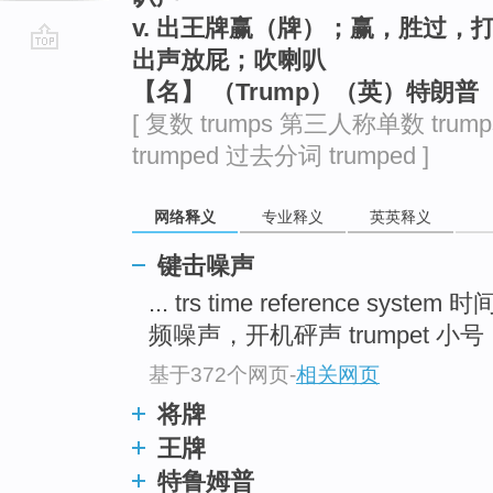
v. 出王牌赢（牌）；赢，胜过，
出声放屁；吹喇叭
go
【名】 （Trump）（英）特朗普
top
[ 复数 trumps 第三人称单数 trum
trumped 过去分词 trumped ]
网络释义
专业释义
英英释义
键击噪声
... trs time reference syst
频噪声，开机砰声 trumpet 小号 .
基于372个网页
-
相关网页
将牌
王牌
特鲁姆普