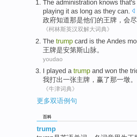
The administration
knows
that
's
playing
it
as
long
as they can.
政府
知道
那
是
他们
的
王牌
，
会
尽
《柯林斯英汉双解大词典》
The
trump
card
is
the Andes
mou
王牌
是
安第斯
山脉。
youdao
I
played
a
trump
and
won
the
tr
我
打出
一张
主牌，
赢了
那
一墩。
《牛津词典》
更多双语例句
百科
trump