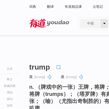
词典
翻译
有道精品课
云笔记
中英
有道 - 网易旗下搜索
trump
目录
英
[trʌmp]
美
[trʌmp]
释义
n. （牌戏中的一张）王牌，将
权威词典
用法
将牌（trumps）；（塔罗牌）
例句
张；（喻）（尤指出奇制胜的）有
百科
叭声